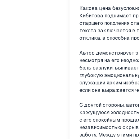
Какова цена безусловно
Кибитова поднимает пр
старшего поколения ст
текста заключается в т
отклика, а способна п
Автор демонстрирует эт
несмотря на его неодно
боль разлуки, выпивает
глубокую эмоциональную
служащий ярким изобра
если она выражается ч
С другой стороны, авто
кажущуюся холодность, 
с его спокойным прощал
независимостью скрыва
заботу. Между этими п