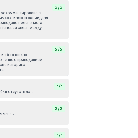
3
/
3
прокомментирована с
римера-иллюстрации, для
риведено пояснение, а
мысловая связь между
2
/
2
 и обосновано
ошение с приведением
нове историко-
та.
1
/
1
бки отсутствуют.
2
/
2
я ясна и
.
1
/
1