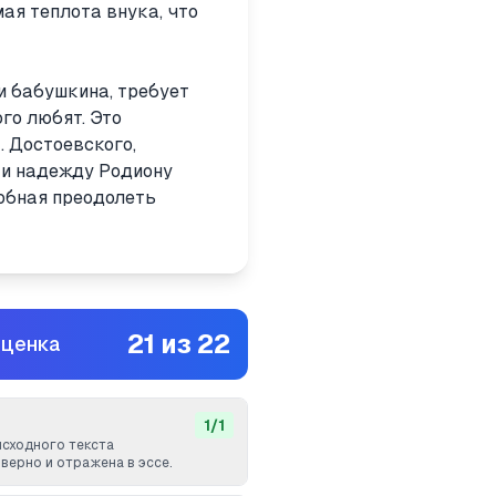
ая теплота внука, что
и бабушкина, требует
ого любят. Это
. Достоевского,
 и надежду Родиону
собная преодолеть
21
из
22
оценка
1
/
1
исходного текста
верно и отражена в эссе.