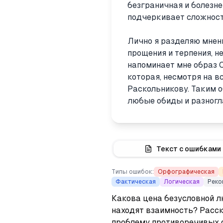
безграничная и болезне
подчеркивает сложност
Лично я разделяю мнени
прощения и терпения, н
напоминает мне образ 
которая, несмотря на 
Раскольникову. Таким о
любые обиды и разногл
Текст с ошибками
Типы ошибок:
Орфографическая
Фактическая
Логическая
Реко
Какова цена безусловной лю
находят взаимность? Расск
проблему противоречивых о