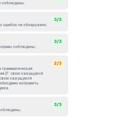
ы соблюдены.
3
/
3
 ошибок не обнаружено.
3
/
3
 нормы соблюдены.
2
/
3
 грамматическая
ие [Г: свою кажущуюся
 свою кажущуюся
еобходимо исправить
дежа.
3
/
3
соблюдены.