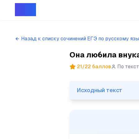
Репет
Назад к списку сочинений ЕГЭ по русскому яз
Она любила внука 
21
/
22
баллов
По текс
Исходный текст
Исходный текст
(1)Она любила внука так, к