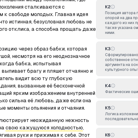
поколения сталкиваются с 
К2
Позиция автора 
 к свободе молодых. Главная идея 
опорой на два п
что истинная, безусловная любовь не 
каждого из них п
также указана с
ого отклика, а способна прощать даже 
ними.
зицию через образ бабки, которая 
К3
Сформулировано
шой, несмотря на его неоднозначное 
собственное отн
 когда бабка, испытывая 
аргумента на ос
культурного опы
выпивает брагу и пляшет отчаянно и 
татель видит всю ту глубокую 
дания, вызванные её бесконечной 
К4
Фактические оши
жащий ярким изображением внутренней 
ко сильна её любовь, даже если она 
е моменты опьянения и отчаяния.
К5
Логика изложени
последовательна
ллюстрирует неожиданную нежность 
на 
свою кажущуюся холодностью
, 
ягивая руки и прижимая к себе. Этот 
К6