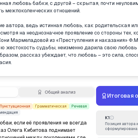
нная любовь бабки, с другой – скрытая, почти неуловим
ь межпоколенческих отношений.
е автора, ведь истинная любовь, как родительская ил
есмотря на неоднозначное проявление со стороны тех, к
Сони Мармеладовой из «Преступления и наказания» Ф.М
всю жестокость судьбы, неизменно дарила свою любовь
бразом, рассказ убеждает, что любовь – это сила, спо
асия.
Общий анализ
Итоговая 
Пунктуационная
Грамматическая
Речевая
мендация
К1
бви, если её проявления не всегда 
Позиция автора 
сформулирована 
аз Олега Кибитова поднимает 
тношений между поколениями, где 