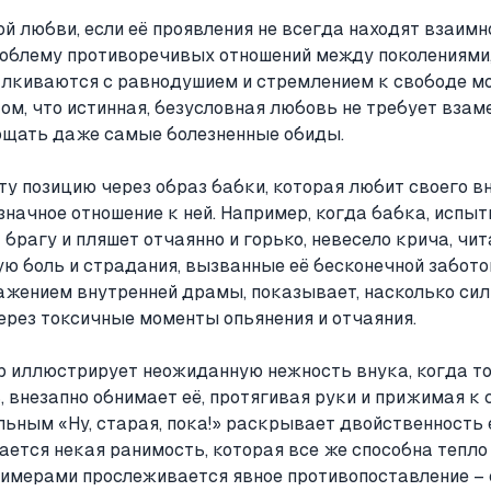
й любви, если её проявления не всегда находят взаим
облему противоречивых отношений между поколениями,
алкиваются с равнодушием и стремлением к свободе м
ом, что истинная, безусловная любовь не требует взам
рощать даже самые болезненные обиды.
у позицию через образ бабки, которая любит своего вн
значное отношение к ней. Например, когда бабка, исп
 брагу и пляшет отчаянно и горько, невесело крича, чи
 боль и страдания, вызванные её бесконечной заботой
жением внутренней драмы, показывает, насколько сил
ерез токсичные моменты опьянения и отчаяния.
р иллюстрирует неожиданную нежность внука, когда то
внезапно обнимает её, протягивая руки и прижимая к 
ьным «Ну, старая, пока!» раскрывает двойственность 
ется некая ранимость, которая все же способна тепло
римерами прослеживается явное противопоставление – 