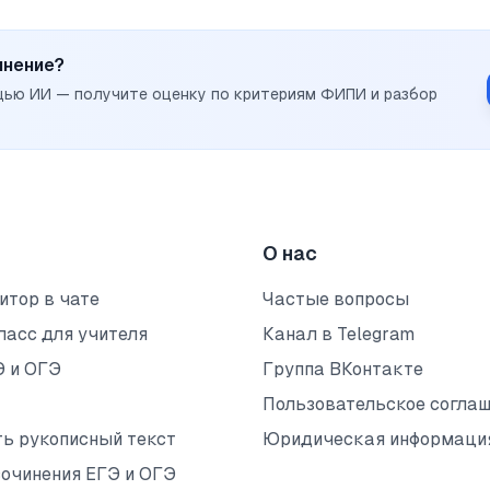
инение?
щью ИИ — получите оценку по критериям ФИПИ и разбор
О нас
итор в чате
Частые вопросы
ласс для учителя
Канал в Telegram
Э и ОГЭ
Группа ВКонтакте
Пользовательское согла
ть рукописный текст
Юридическая информаци
сочинения ЕГЭ и ОГЭ