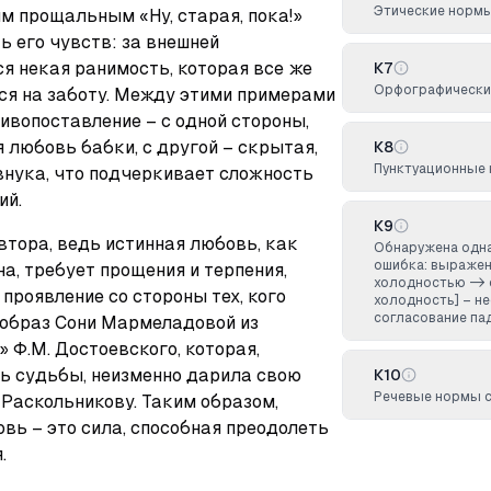
Этические норм
м прощальным «Ну, старая, пока!» 
 его чувств: за внешней 
 некая ранимость, которая все же 
К7
Орфографических
ся на заботу. Между этими примерами 
вопоставление – с одной стороны, 
 любовь бабки, с другой – скрытая, 
К8
Пунктуационные
внука, что подчеркивает сложность 
ий.
К9
тора, ведь истинная любовь, как 
Обнаружена одна
ошибка: выражен
, требует прощения и терпения, 
холодностью ->
проявление со стороны тех, кого 
холодность] – н
согласование па
 образ Сони Мармеладовой из 
 Ф.М. Достоевского, которая, 
ь судьбы, неизменно дарила свою 
К10
Речевые нормы 
Раскольникову. Таким образом, 
вь – это сила, способная преодолеть 
.