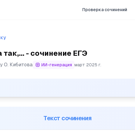
Проверка сочинений
ыку
так,... - сочинение ЕГЭ
ту
О. Кибитова
ИИ-генерация
март 2025 г.
ак любят только в глубокой старости, когда свои дети в
Текст сочинения