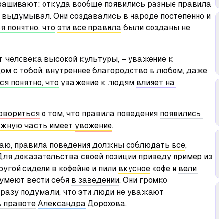
прашивают: откуда вообще появились разные правила 
е выдумывал. Они создавались в народе постепенно и 
я понятно, что
эти все правила
 были созданы не 
т человека высокой культуры, – уважение к 
м с тобой, внутреннее благородство в любом, даже 
ся понятно, что
 уважение к людям 
влияет на 
овориться
 о том, что правила поведения 
появились 
жную часть имеет 
увожение
.
таю, правила поведения должны соблюдать все
, 
 Для доказательства своей позиции приведу пример из 
ругой сидели в кофейне и пили 
вкусное
 кофе и 
вели 
умеют вести себя 
в заведении
. Они громко 
сразу подумали, что эти люди не уважают 
в правоте
Александра
 Дорохова.