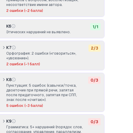
примеров с вопросом, абсолютизация,
несоответствие имени автора.
2
ошибки
(−2 балла)
К6
1
/
1
Этических нарушений не выявлено.
К7
2
/
3
Орфография: 2 ошибки («говориться»,
«увожение»).
2
ошибки
(−1 балл)
К8
0
/
3
Пунктуация: 5 ошибок (кавычки/точка,
двоеточие при прямой речи, запятая
после придаточного, запятая при СПП,
знак после «считаю»).
5
ошибок
(−3 балла)
К9
0
/
3
Грамматика: 5+ нарушений (порядок слов,
согласование, управление, параллелизм,