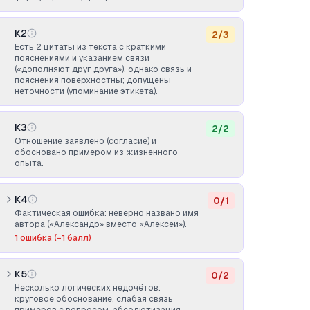
К2
2
/
3
Есть 2 цитаты из текста с краткими
пояснениями и указанием связи
(«дополняют друг друга»), однако связь и
пояснения поверхностны; допущены
неточности (упоминание этикета).
К3
2
/
2
Отношение заявлено (согласие) и
обосновано примером из жизненного
опыта.
К4
0
/
1
Фактическая ошибка: неверно названо имя
автора («Александр» вместо «Алексей»).
1
ошибка
(−1 балл)
К5
0
/
2
Несколько логических недочётов:
круговое обоснование, слабая связь