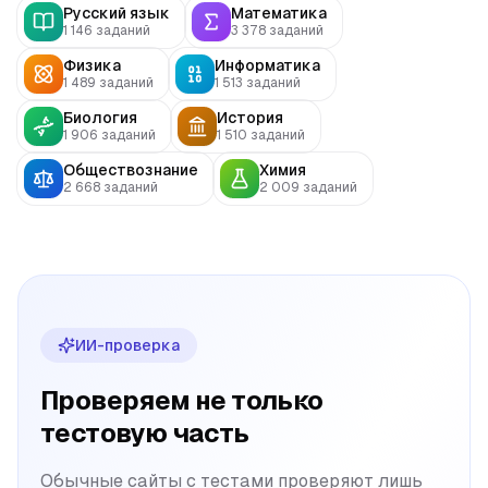
ОГЭ
ОГЭ
Русский язык
Математика
1 146
заданий
3 378
заданий
ОГЭ
ОГЭ
Физика
Информатика
1 489
заданий
1 513
заданий
ОГЭ
ОГЭ
Биология
История
1 906
заданий
1 510
заданий
ОГЭ
ОГЭ
Обществознание
Химия
2 668
заданий
2 009
заданий
ИИ-проверка
Проверяем не только
тестовую часть
Обычные сайты с тестами проверяют лишь