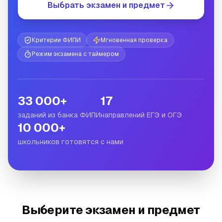
Выбрать экзамен и предмет
Критерии ФИПИ
Мгновенная проверка
Режим экзамена с таймером
33 000+
17
заданий из банка ФИПИ
направлений ЕГЭ и ОГЭ
10 000+
школьников готовятся с нами
Выберите экзамен и предмет