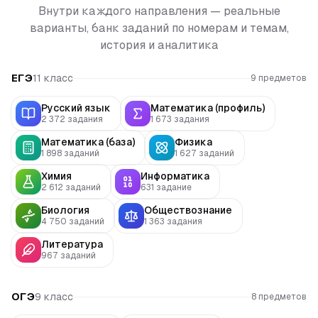
Внутри каждого направления — реальные
варианты, банк заданий по номерам и темам,
история и аналитика
ЕГЭ
11 класс
9
предметов
ЕГЭ
ЕГЭ
Русский язык
Математика (профиль)
2 372
задания
1 673
задания
ЕГЭ
ЕГЭ
Математика (база)
Физика
1 898
заданий
1 627
заданий
ЕГЭ
ЕГЭ
Химия
Информатика
2 612
заданий
631
задание
ЕГЭ
ЕГЭ
Биология
Обществознание
4 750
заданий
1 363
задания
ЕГЭ
Литература
967
заданий
ОГЭ
9 класс
8
предметов