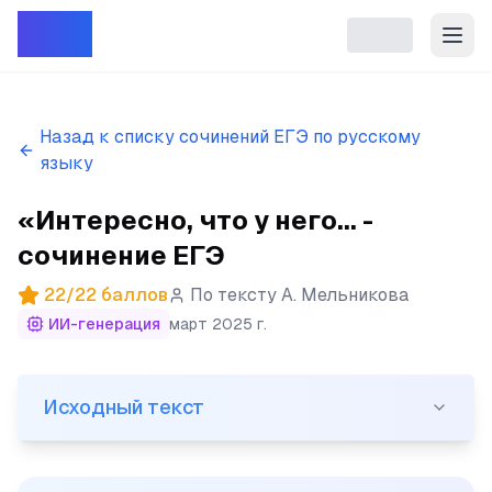
Репет
Назад к списку сочинений ЕГЭ по русскому
языку
«Интересно, что у него... -
сочинение ЕГЭ
22
/
22
баллов
По тексту
А. Мельникова
ИИ-генерация
март 2025 г.
Исходный текст
Исходный текст
(1)«Интересно, что у него в голове?» (2)Скоро на п