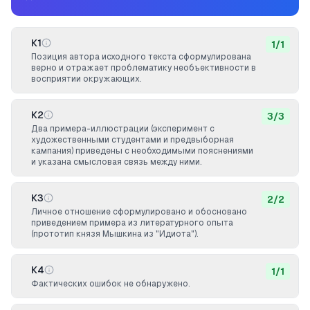
К1
1
/
1
Позиция автора исходного текста сформулирована
верно и отражает проблематику необъективности в
восприятии окружающих.
К2
3
/
3
Два примера-иллюстрации (эксперимент с
художественными студентами и предвыборная
кампания) приведены с необходимыми пояснениями
и указана смысловая связь между ними.
К3
2
/
2
Личное отношение сформулировано и обосновано
приведением примера из литературного опыта
(прототип князя Мышкина из "Идиота").
К4
1
/
1
Фактических ошибок не обнаружено.