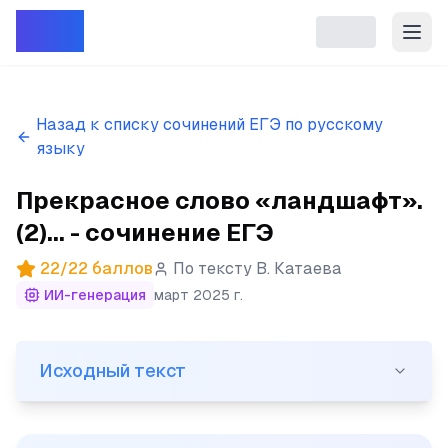
Репет
Назад к списку сочинений ЕГЭ по русскому
языку
Прекрасное слово «ландшафт».
(2)... - сочинение ЕГЭ
22
/
22
баллов
По тексту
В. Катаева
ИИ-генерация
март 2025 г.
Исходный текст
Исходный текст
(1) Прекрасное слово «ландшафт». (2) Оно стоит где