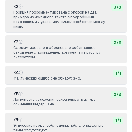
К2
3
/
3
Позиция прокомментирована с опорой на два
примера из исходного текста с подробными
пояснениями и указанием смысловой связи между
ними.
К3
2
/
2
Сформулировано и обосновано собственное
отношение с приведением аргумента из русской
литературы.
К4
1
/
1
Фактических ошибок не обнаружено.
К5
2
/
2
Логичность изложения сохранена, структура
сочинения выдержана.
К6
1
/
1
Этические нормы соблюдены, неблагонадежные
темы отсутствуют.