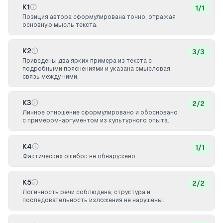
К1
1
/
1
Позиция автора сформулирована точно, отражая
основную мысль текста.
К2
3
/
3
Приведены два ярких примера из текста с
подробными пояснениями и указана смысловая
связь между ними.
К3
2
/
2
Личное отношение сформулировано и обосновано
с примером-аргументом из культурного опыта.
К4
1
/
1
Фактических ошибок не обнаружено.
К5
2
/
2
Логичность речи соблюдена, структура и
последовательность изложения не нарушены.