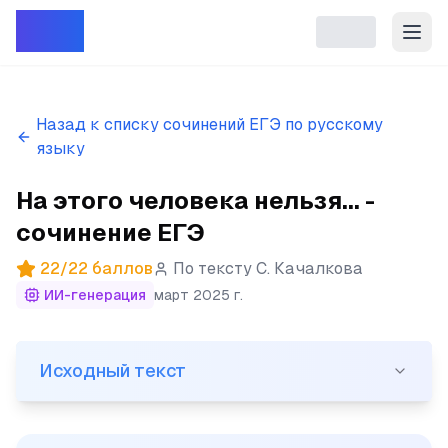
Репет
Назад к списку сочинений ЕГЭ по русскому
языку
На этого человека нельзя... -
сочинение ЕГЭ
22
/
22
баллов
По тексту
С. Качалкова
ИИ-генерация
март 2025 г.
Исходный текст
Исходный текст
(1)На этого человека нельзя было смотреть без смеха