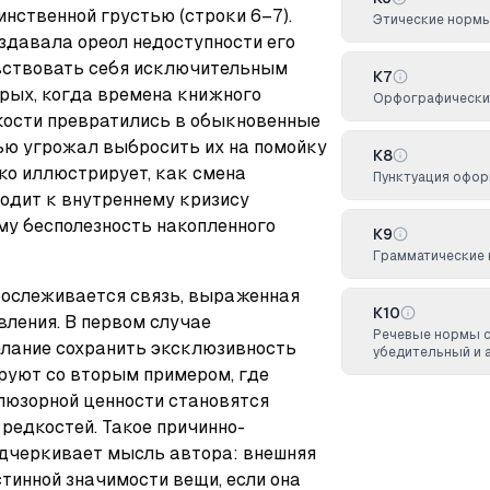
нственной грустью (строки 6–7). 
Этические норм
здавала ореол недоступности его 
вствовать себя исключительным 
К7
рых, когда времена книжного 
Орфографических
кости превратились в обыкновенные 
чью угрожал выбросить их на помойку 
К8
рко иллюстрирует, как смена 
Пунктуация офор
одит к внутреннему кризису 
у бесполезность накопленного 
К9
Грамматические
ослеживается связь, выраженная 
К10
ления. В первом случае 
Речевые нормы 
лание сохранить эксклюзивность 
убедительный и 
руют со вторым примером, где 
люзорной ценности становятся 
редкостей. Такое причинно-
дчеркивает мысль автора: внешняя 
тинной значимости вещи, если она 