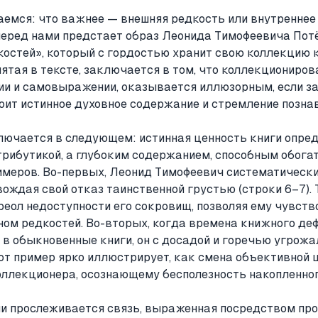
емся: что важнее — внешняя редкость или внутреннее
 перед нами предстает образ Леонида Тимофеевича По
костей», который с гордостью хранит свою коллекцию 
ятая в тексте, заключается в том, что коллекциониров
ии и самовыражении, оказывается иллюзорным, если з
оит истинное духовное содержание и стремление познав
лючается в следующем: истинная ценность книги опред
рибутикой, а глубоким содержанием, способным обогат
римеров. Во-первых, Леонид Тимофеевич систематическ
вождая свой отказ таинственной грустью (строки 6–7).
еол недоступности его сокровищ, позволяя ему чувств
ом редкостей. Во-вторых, когда времена книжного деф
в обыкновенные книги, он с досадой и горечью угрожа
тот пример ярко иллюстрирует, как смена объективной 
оллекционера, осознающему бесполезность накопленно
 прослеживается связь, выраженная посредством про