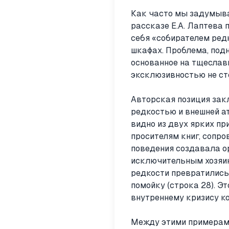
Как часто мы задумыва
рассказе Е.А. Лаптева
себя «собирателем ред
шкафах. Проблема, подн
основанное на тщеслав
эксклюзивностью не ст
Авторская позиция зак
редкостью и внешней ат
видно из двух ярких п
просителям книг, сопро
поведения создавала ор
исключительным хозяин
редкости превратились 
помойку (строка 28). Э
внутреннему кризису к
Между этими примерами