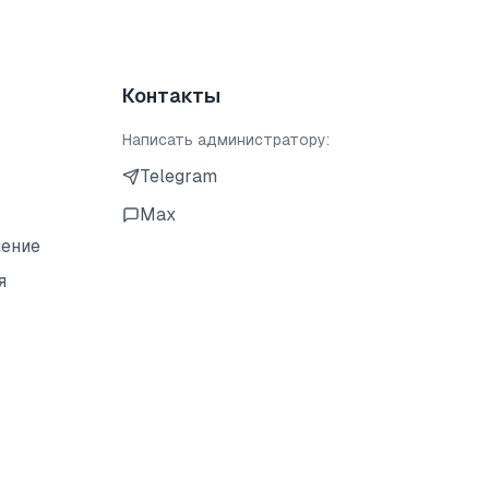
Контакты
Написать администратору:
Telegram
Max
шение
я