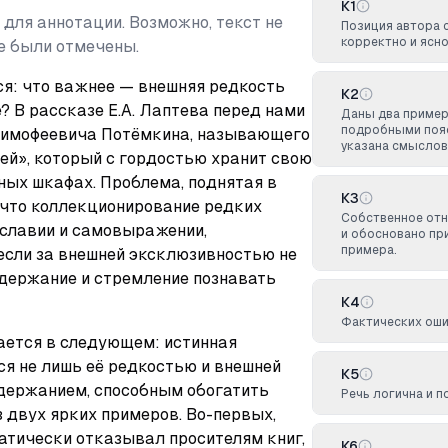
К1
 для аннотации. Возможно, текст не
Позиция автора
корректно и ясно
не были отмечены.
: что важнее — внешняя редкость 
К2
 В рассказе Е.А. Лаптева перед нами 
Даны два приме
подробными пояс
Тимофеевича Потёмкина, называющего 
указана смыслов
ей», который с гордостью хранит свою 
ных шкафах. Проблема, поднятая в 
К3
 что коллекционирование редких 
Собственное от
еславии и самовыражении, 
и обосновано пр
примера.
сли за внешней эксклюзивностью не 
одержание и стремление познавать 
К4
Фактических оши
ется в следующем: истинная 
я не лишь её редкостью и внешней 
К5
одержанием, способным обогатить 
Речь логична и п
з двух ярких примеров. Во-первых, 
тически отказывал просителям книг, 
К6