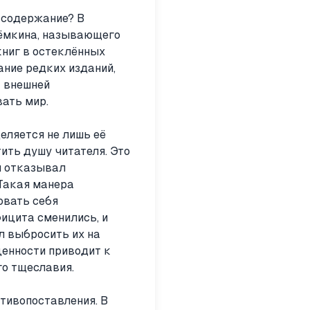
 содержание? В
тёмкина, называющего
книг в остеклённых
ание редких изданий,
а внешней
ать мир.
еляется не лишь её
ить душу читателя. Это
и отказывал
 Такая манера
овать себя
ицита сменились, и
л выбросить их на
ценности приводит к
го тщеславия.
тивопоставления. В