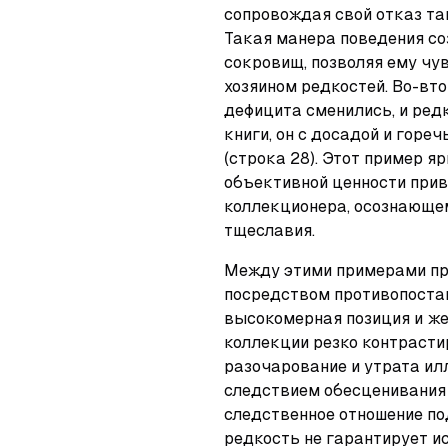
сопровождая свой отказ таи
Такая манера поведения со
сокровищ, позволяя ему чу
хозяином редкостей. Во-вто
дефицита сменились, и ред
книги, он с досадой и горе
(строка 28). Этот пример я
объективной ценности прив
коллекционера, осознающем
тщеславия.
Между этими примерами пр
посредством противопостав
высокомерная позиция и же
коллекции резко контрасти
разочарование и утрата ил
следствием обесценивания 
следственное отношение по
редкость не гарантирует ис