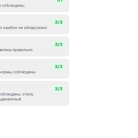
1
/
1
ы соблюдены.
3
/
3
 ошибок не обнаружено.
3
/
3
млена правильно.
3
/
3
 нормы соблюдены.
3
/
3
соблюдены, стиль
адекватный.