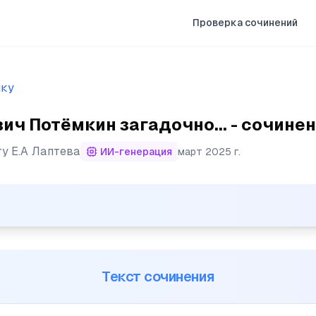
Проверка сочинений
ыку
ч Потёмкин загадочно... - сочине
ту
Е.А Лаптева
ИИ-генерация
март 2025 г.
кин загадочно называл себя «собирателем редкостей». 
Текст сочинения