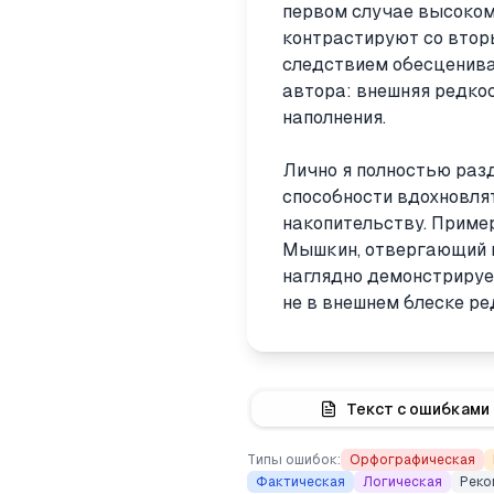
первом случае высоком
контрастируют со втор
следствием обесценива
автора: внешняя редкос
наполнения.
Лично я полностью раз
способности вдохновля
накопительству. Приме
Мышкин, отвергающий п
наглядно демонстрирует
не в внешнем блеске ре
Текст с ошибками
Типы ошибок:
Орфографическая
Фактическая
Логическая
Реко