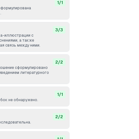
1
/
1
 сформулирована
.
3
/
3
ра-иллюстрации с
нениями, а также
ая связь между ними.
2
/
2
ношение сформулировано
иведением литературного
1
/
1
бок не обнаружено.
2
/
2
оследовательна.