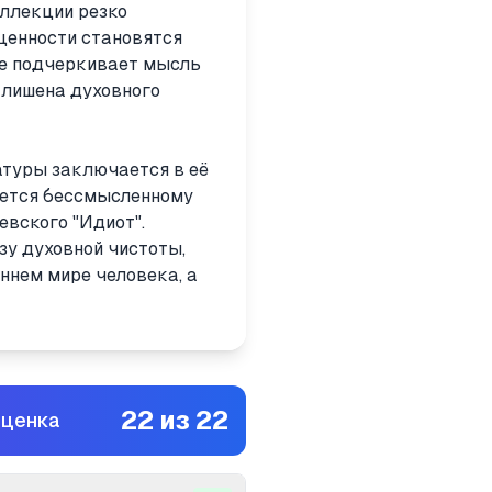
оллекции резко
ценности становятся
ие подчеркивает мысль
 лишена духовного
атуры заключается в её
ляется бессмысленному
евского "Идиот".
зу духовной чистоты,
ннем мире человека, а
22
из
22
оценка