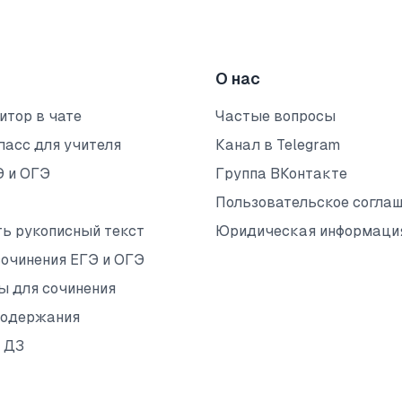
О нас
итор в чате
Частые вопросы
ласс для учителя
Канал в Telegram
Э и ОГЭ
Группа ВКонтакте
Пользовательское согла
ть рукописный текст
Юридическая информаци
сочинения ЕГЭ и ОГЭ
ы для сочинения
содержания
 ДЗ