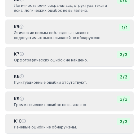
2
/
2
Логичность речи сохранилась, структура текста
ясна, логических ошибок не выявлено.
К6
1
/
1
Этические нормы соблюдены, никаких
недопустимых высказываний не обнаружено.
К7
3
/
3
Орфографических ошибок не найдено.
К8
3
/
3
Пунктуационные ошибки отсутствуют.
К9
3
/
3
Грамматических ошибок не выявлено.
К10
3
/
3
Речевые ошибки не обнаружены.