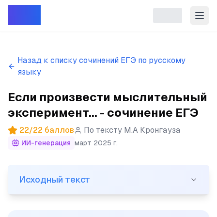
Репет
Назад к списку сочинений ЕГЭ по русскому
языку
Если произвести мыслительный
эксперимент... - сочинение ЕГЭ
22
/
22
баллов
По тексту
М.А Кронгауза
ИИ-генерация
март 2025 г.
Исходный текст
Исходный текст
(1)Если произвести мыслительный эксперимент и пере