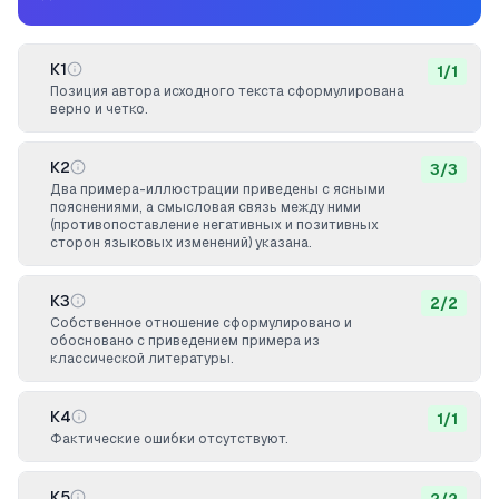
К1
1
/
1
Позиция автора исходного текста сформулирована
верно и четко.
К2
3
/
3
Два примера-иллюстрации приведены с ясными
пояснениями, а смысловая связь между ними
(противопоставление негативных и позитивных
сторон языковых изменений) указана.
К3
2
/
2
Собственное отношение сформулировано и
обосновано с приведением примера из
классической литературы.
К4
1
/
1
Фактические ошибки отсутствуют.
К5