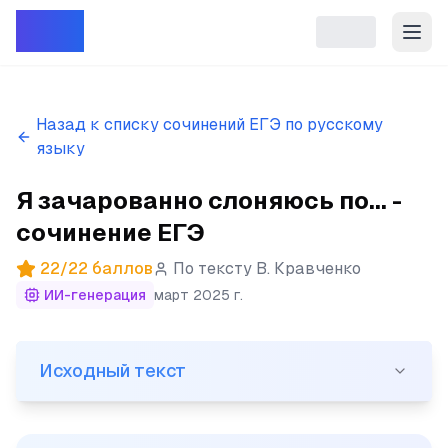
Репет
Назад к списку сочинений ЕГЭ по русскому
языку
Я зачарованно слоняюсь по... -
сочинение ЕГЭ
22
/
22
баллов
По тексту
В. Кравченко
ИИ-генерация
март 2025 г.
Исходный текст
Исходный текст
(1)Я зачарованно слоняюсь по сонным, травяным, пог