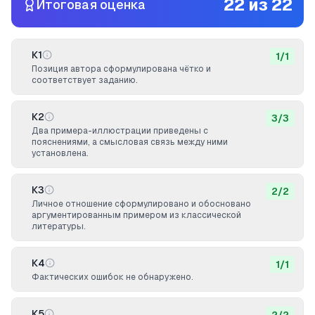
22
из
22
Итоговая оценка
К1
1
/
1
Позиция автора сформулирована чётко и
соответствует заданию.
К2
3
/
3
Два примера-иллюстрации приведены с
пояснениями, а смысловая связь между ними
установлена.
К3
2
/
2
Личное отношение сформулировано и обосновано
аргументированным примером из классической
литературы.
К4
1
/
1
Фактических ошибок не обнаружено.
К5