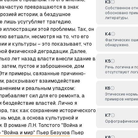
К3
ачастую превращаются в знак 
Собственное отн
обосновано прим
розией истории, а бездушное 
литературы.
 лишь усугубляет трагедию. 
 иллюстрации этой проблемы. Так, он 
К4
о ветшал», несмотря на то, что его 
Фактических оши
и и культуры – это показывает, что 
обнаружено.
ной физической деградации. Далее, 
лько лет назад власти внесли здание в 
К5
затем, пустое и заброшенное, дом 
Речь логична и п
отсутствуют лог
 Эти примеры, связанные причинно-
и, раскрывают взаимодействие 
анением и реальным упадком: 
К6
Этические нормы
рибавляет сил для его ремонта, а 
примеров неприе
 бездействие властей. Лично я 
а, так как сохранение исторического 
К7
нь моде, а основа культурной и 
Орфографических
 В романе Л.Н. Толстого "Война и 
о "Война и мир" Пьер Безухов
 Пьер 
К8