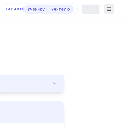
Ученику
Учителю
ТАРИФЫ
этажный дом. (2)Он был старый, изрядно потрепанный вр