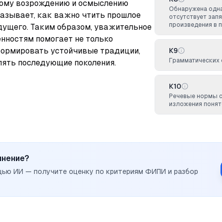
ному возрождению и осмыслению 
Обнаружена одна
казывает, как важно чтить прошлое 
отсутствует запя
произведения в 
дущего. Таким образом, уважительное 
нностям помогает не только 
формировать устойчивые традиции, 
К9
Грамматических 
лять последующие поколения.
К10
Речевые нормы 
изложения понят
инение?
щью ИИ — получите оценку по критериям ФИПИ и разбор