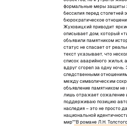
формальные меры защиты з
бессилия перед столетней э
бюрократическое отношение
Жуховицкий приводит яркие
описывает дом, который «тих
объявили памятником истори
статус не спасает от реаль
текст указывает, что неско
список аварийного жилья, а 
вдруг сгорел за одну ночь.
следственными отношениям
между символическим сохр
объявление памятником не п
лишь отражает сожаление и
поддерживаю позицию автор
наследия – это не просто да
национальной идентичности.
мир"
"В романе Л.Н. Толстог