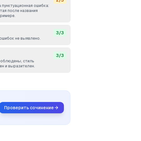
2
/
3
 пунктуационная ошибка:
тая после названия
примере.
3
/
3
ошибок не выявлено.
3
/
3
соблюдены, стиль
ен и выразителен.
Проверить сочинение