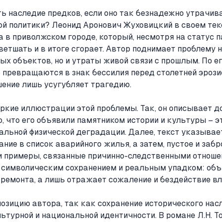
ь наследие предков, если оно так безнадежно утрачив
ой политики? Леонид Аронович Жуховицкий в своем тек
 в приволжском городе, который, несмотря на статус 
етшать и в итоге сгорает. Автор поднимает проблему 
ых объектов, но и утраты живой связи с прошлым. По е
превращаются в знак бессилия перед столетней эрозие
ение лишь усугубляет трагедию.
ркие иллюстрации этой проблемы. Так, он описывает до
о, что его объявили памятником истории и культуры – э
еальной физической деградации. Далее, текст указывает
ание в список аварийного жилья, а затем, пустое и заб
Эти примеры, связанные причинно-следственными отнош
символическим сохранением и реальным упадком: объ
 ремонта, а лишь отражает сожаление и бездействие вл
зицию автора, так как сохранение исторического насл
льтурной и национальной идентичности. В романе Л.Н. То