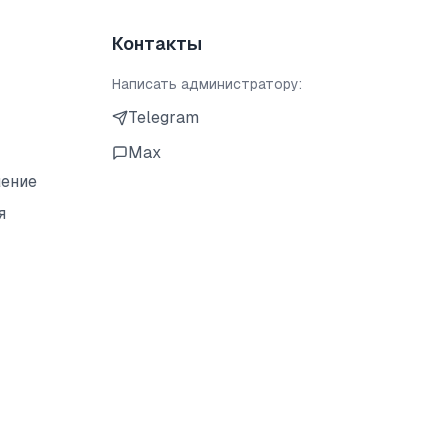
Контакты
Написать администратору:
Telegram
Max
шение
я