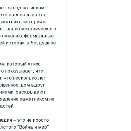
ается под натиском
сте рассказывает о
памятника истории и
не только механического
го мнению, формальные
й истории, а бездушное
м, который «тихо
то показывает, что
, что несколько лет
рошенное, дом вдруг
ениями, раскрывают
явление памятником не
астей.
едия – это не просто
лстого "Война и мир"