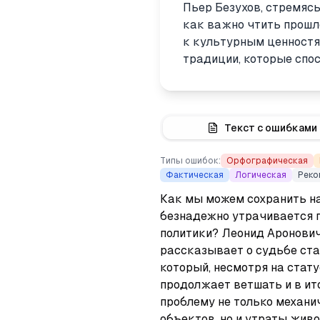
Пьер Безухов, стремясь
как важно чтить прошл
к культурным ценностя
традиции, которые спо
Текст с ошибками
Типы ошибок:
Орфографическая
Фактическая
Логическая
Реко
Как мы можем сохранить нас
безнадежно утрачивается п
политики? Леонид Аронович
рассказывает о судьбе ста
который, несмотря на стату
продолжает ветшать и в ито
проблему не только механи
объектов, но и утраты живо