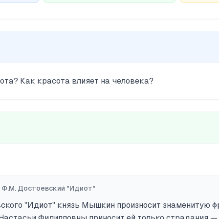
сота? Как красота влияет на человека?
—
Ф.М. Достоевский "Идиот"
вского "Идиот" князь Мышкин произносит знаменитую фр
 Настасьи Филипповны приносит ей только страдания —