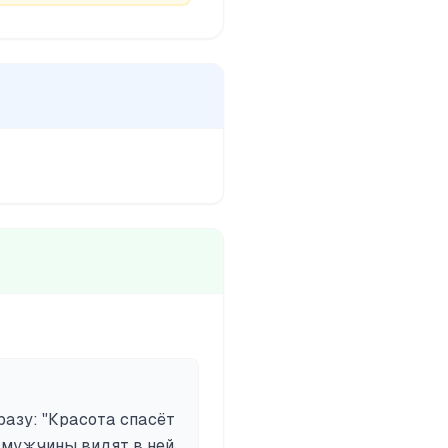
азу: "Красота спасёт
 мужчины видят в ней