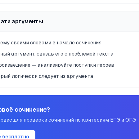
 эти аргументы
ему своими словами в начале сочинения
ый аргумент, связав его с проблемой текста
роизведение — анализируйте поступки героев
орый логически следует из аргумента
своё сочинение?
рвис для проверки сочинений по критериям ЕГЭ и ОГЭ
е бесплатно