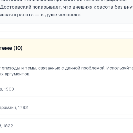
 Достоевский показывает, что внешняя красота без вн
инная красота — в душе человека.
теме (
10
)
 эпизоды и темы, связанные с данной проблемой. Используйт
х аргументов.
ов
,
1903
арамзин
,
1792
й
,
1822