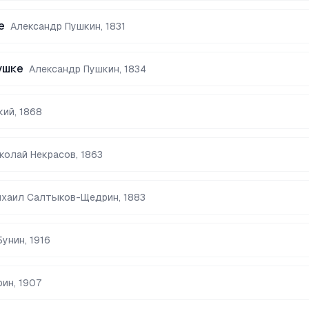
е
Александр Пушкин
,
1831
ушке
Александр Пушкин
,
1834
кий
,
1868
колай Некрасов
,
1863
ихаил Салтыков-Щедрин
,
1883
Бунин
,
1916
рин
,
1907