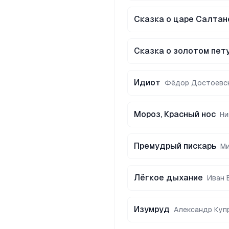
Сказка о царе Салтан
Сказка о золотом пет
Идиот
Фёдор Достоевс
Мороз, Красный нос
Ни
Премудрый пискарь
М
Лёгкое дыхание
Иван 
Изумруд
Александр Куп