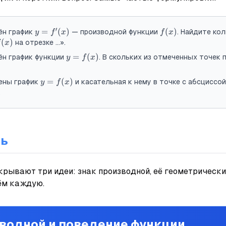
′
y=f'(x)
=
(
)
f(x)
(
)
ён график
— производной функции
. Найдите ко
y
f
x
f
x
(x)
(
)
на отрезке …».
x
y=f(x)
=
(
)
ён график функции
. В скольких из отмеченных точек 
y
f
x
y=f(x)
=
(
)
жены график
и касательная к нему в точке с абсциссой
y
f
x
.
ть
крывают три идеи: знак производной, её геометрически
ём каждую.
водной и поведение функции