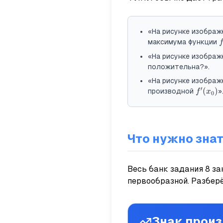
«На рисунке изображ
f
максимума функции
f
«На рисунке изображ
положительна?».
«На рисунке изобра
′
f'(x_0)
(
)
производной
»
f
x
0
Что нужно зна
Весь банк задания 8 за
первообразной. Разбер
Знак произ