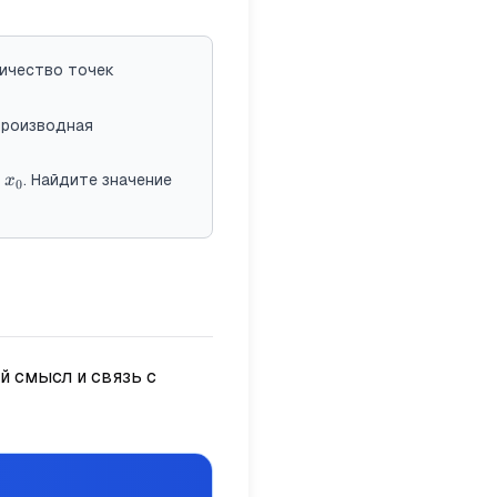
личество точек
производная
x_0
. Найдите значение
x
0
й смысл и связь с