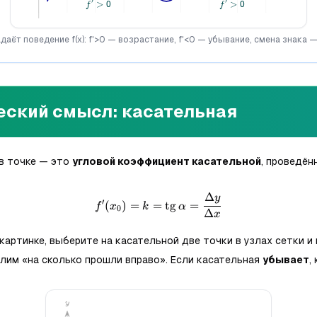
задаёт поведение f(x): f'>0 — возрастание, f'<0 — убывание, смена знака
еский смысл: касательная
в точке — это
угловой коэффициент касательной
, проведён
Δ
y
f'(x_0)=k=\operatorname{tg
′
(
)
=
=
tg
=
f
x
k
α
0
Δ
x
картинке, выберите на касательной две точки в узлах сетки и
лим «на сколько прошли вправо». Если касательная
убывает
,