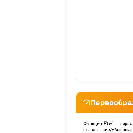
Первообра
F(x)
(
)
Функция
— перво
F
x
возрастание/убывание