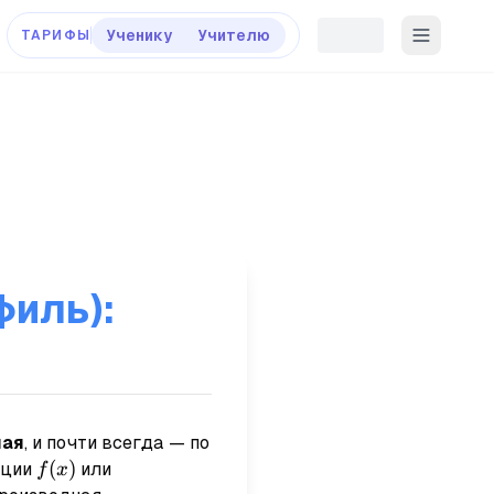
Ученику
Учителю
ТАРИФЫ
филь):
ная
, и почти всегда — по
f(x)
(
)
кции
или
f
x