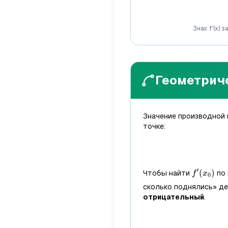
Знак f'(x) 
Геометрич
Значение производной 
точке:
f'(x_0)
′
(
)
Чтобы найти
по 
f
x
0
сколько поднялись» де
отрицательный
.