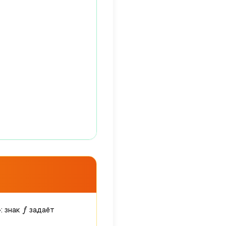
f
: знак
задаёт
f