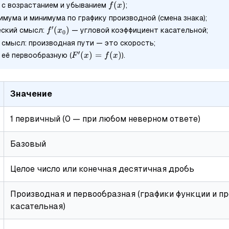
f(x)
(
)
с возрастанием и убыванием
;
f
x
имума и минимума по графику производной (смена знака);
′
f'(x_0)
(
)
еский смысл:
— угловой коэффициент касательной;
f
x
0
 смысл: производная пути — это скорость;
′
F'(x)=f(x)
(
)
=
(
)
 её первообразную (
).
F
x
f
x
Значение
1 первичный (0 — при любом неверном ответе)
Базовый
Целое число или конечная десятичная дробь
Производная и первообразная (графики функции и пр
касательная)