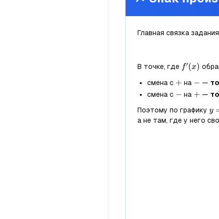
Главная связка задания
′
f'(x)
(
)
В точке, где
обра
f
x
+
+
-
−
смена с
на
—
то
-
−
+
+
смена с
на
—
то
y=
Поэтому по графику
y
а не там, где у него св