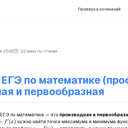
Проверка сочинений
я 2026
22 минуты чтения
 ЕГЭ по математике (про
ая и первообразная
 ЕГЭ по математике — это
производная и первообраз
′
f'(x)
=
(
)
нужно найти точки максимума и минимума фун
f
x