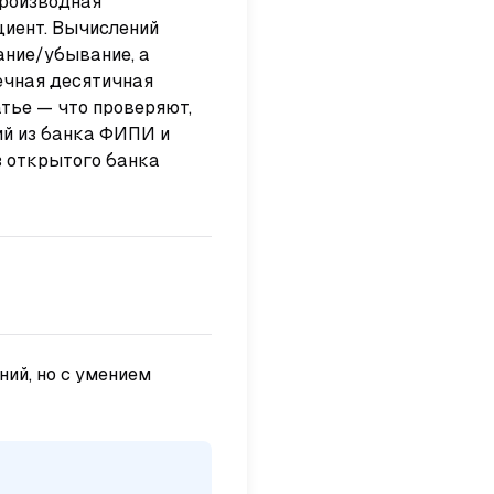
производная
циент. Вычислений
ание/убывание, а
нечная десятичная
атье — что проверяют,
ий из банка ФИПИ и
з открытого банка
ий, но с умением