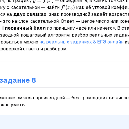
y=f(x)
=
(
)
я; по графику
— определить, в каких точках 
y
f
x
′
f'(x_0)
(
)
ку с касательной — найти
как её угловой коэффи
f
x
0
тся на
двух связках
: знак производной задаёт возраст
 это наклон касательной. Ответ — целое число или ко
т
1 первичный балл
по принципу «всё или ничего». В ст
изводной, пошаговый алгоритм, разбор реальных задан
ироваться можно
на реальных заданиях 8 ЕГЭ онлайн
и
роверкой ответа и разбором.
 задание 8
имание смысла производной — без громоздких вычислен
ужно уметь: