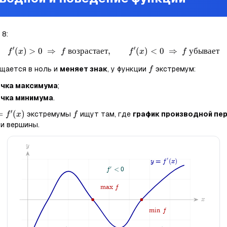
 8:
′
′
(
)
>
0
⇒
возрастает
,
f'(x)>0 \;\Rightarrow\; f \te
(
)
<
0
⇒
убывает
f
x
f
f
x
f
f
щается в ноль и
меняет знак
, у функции
экстремум:
f
чка максимума
;
чка минимума
.
′
f'(x)
=
(
)
f
экстремумы
ищут там, где
график производной пер
f
x
f
ои вершины.