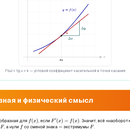
f'(x₀) = tg α = k — угловой коэффициент касательной в точке касания
зная и физический смысл
′
f(x)
(
)
F'(x)=f(x)
(
)
=
(
)
образная для
, если
. Значит, всё «наоборот»
f
x
F
x
f
x
F
f
F
, а нули
со сменой знака — экстремумы
.
F
f
F