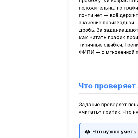
промежутки возрастани
положительна; по графи
почти нет — всё держи
значение производной —
дробь. За задание даю
как читать график про
типичные ошибки. Трен
ФИПИ — с мгновенной п
Что проверяет
Задание проверяет пон
«читать» график. Что н
Что нужно уметь: