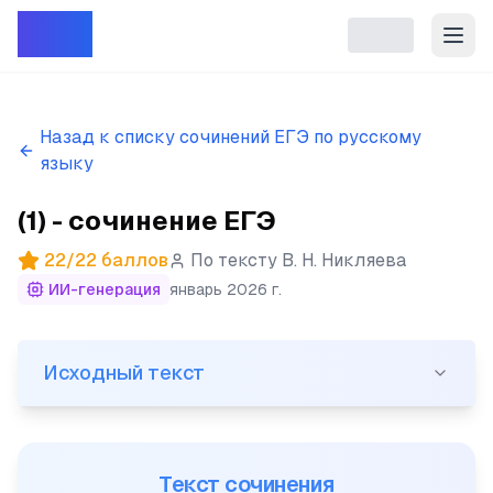
Репет
Назад к списку сочинений ЕГЭ по русскому
языку
(1) - сочинение ЕГЭ
22
/
22
баллов
По тексту
В. Н. Никляева
ИИ-генерация
январь 2026 г.
Исходный текст
Исходный текст
(1)...На вечерних улицах светятся огни, мерцают ги
Текст сочинения