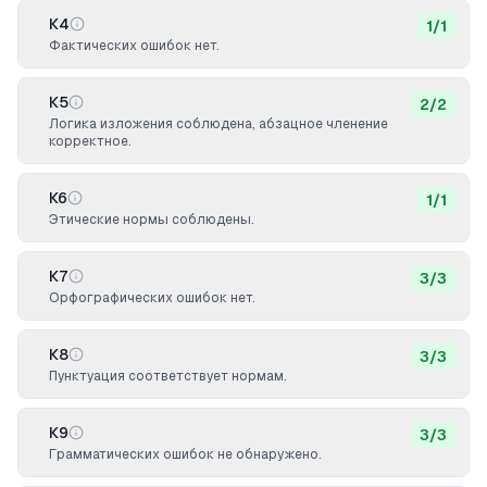
К4
1
/
1
Фактических ошибок нет.
К5
2
/
2
Логика изложения соблюдена, абзацное членение
корректное.
К6
1
/
1
Этические нормы соблюдены.
К7
3
/
3
Орфографических ошибок нет.
К8
3
/
3
Пунктуация соответствует нормам.
К9
3
/
3
Грамматических ошибок не обнаружено.