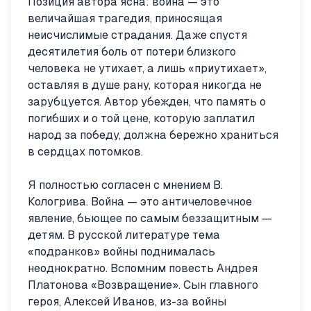
Позиция автора ясна: война — это
величайшая трагедия, приносящая
неисчислимые страдания. Даже спустя
десятилетия боль от потери близкого
человека не утихает, а лишь «приутихает»,
оставляя в душе рану, которая никогда не
зарубцуется. Автор убежден, что память о
погибших и о той цене, которую заплатил
народ за победу, должна бережно храниться
в сердцах потомков.
Я полностью согласен с мнением В.
Кологрива. Война — это античеловечное
явление, бьющее по самым беззащитным —
детям. В русской литературе тема
«подранков» войны поднималась
неоднократно. Вспомним повесть Андрея
Платонова «Возвращение». Сын главного
героя, Алексей Иванов, из-за войны