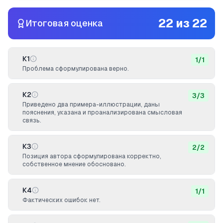
22
из
22
Итоговая оценка
К1
1
/
1
Проблема сформулирована верно.
К2
3
/
3
Приведено два примера-иллюстрации, даны
пояснения, указана и проанализирована смысловая
связь.
К3
2
/
2
Позиция автора сформулирована корректно,
собственное мнение обосновано.
К4
1
/
1
Фактических ошибок нет.