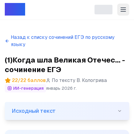
Репет
Назад к списку сочинений ЕГЭ по русскому
языку
(1)Когда шла Великая Отечес... -
сочинение ЕГЭ
22
/
22
баллов
По тексту
В. Кологрива
ИИ-генерация
январь 2026 г.
Исходный текст
Исходный текст
(1)Когда шла Великая Отечественная война, мою родну