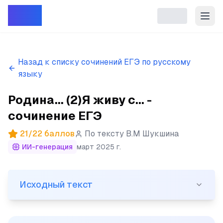
Репет
Назад к списку сочинений ЕГЭ по русскому
языку
Родина... (2)Я живу с... -
сочинение ЕГЭ
21
/
22
баллов
По тексту
В.М Шукшина
ИИ-генерация
март 2025 г.
Исходный текст
Исходный текст
(1)Родина... (2)Я живу с чувством, что когда-нибудь