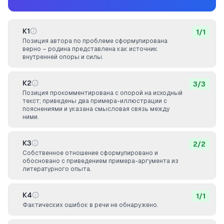
К1
1
/
1
Позиция автора по проблеме сформулирована
верно – родина представлена как источник
внутренней опоры и силы.
К2
3
/
3
Позиция прокомментирована с опорой на исходный
текст; приведены два примера-иллюстрации с
пояснениями и указана смысловая связь между
ними.
К3
2
/
2
Собственное отношение сформулировано и
обосновано с приведением примера-аргумента из
литературного опыта.
К4
1
/
1
Фактических ошибок в речи не обнаружено.