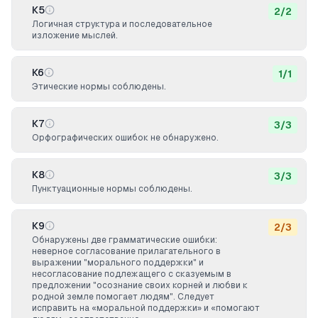
К5
2
/
2
Логичная структура и последовательное
изложение мыслей.
К6
1
/
1
Этические нормы соблюдены.
К7
3
/
3
Орфографических ошибок не обнаружено.
К8
3
/
3
Пунктуационные нормы соблюдены.
К9
2
/
3
Обнаружены две грамматические ошибки:
неверное согласование прилагательного в
выражении "морального поддержки" и
несогласование подлежащего с сказуемым в
предложении "осознание своих корней и любви к
родной земле помогает людям". Следует
исправить на «моральной поддержки» и «помогают