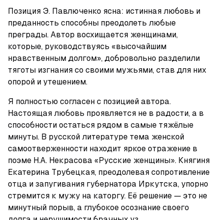
Позиция Э. Павлюченко ясна: истинная любовь и 
преданность способны преодолеть любые 
преграды. Автор восхищается женщинами, 
которые, руководствуясь «высочайшим 
нравственным долгом», добровольно разделили 
тяготы изгнания со своими мужьями, став для них 
опорой и утешением.
Я полностью согласен с позицией автора. 
Настоящая любовь проявляется не в радости, а в 
способности остаться рядом в самые тяжёлые 
минуты. В русской литературе тема женской 
самоотверженности находит яркое отражение в 
поэме Н.А. Некрасова «Русские женщины». Княгиня 
Екатерина Трубецкая, преодолевая сопротивление 
отца и запугивания губернатора Иркутска, упорно 
стремится к мужу на каторгу. Её решение — это не 
минутный порыв, а глубокое осознание своего 
долга и нерушимости брачных уз.