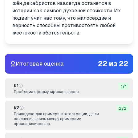
жён декабристов навсегда останется в
истории как символ духовной стойкости. Их
подвиг учит нас тому, что милосердие и
верность способны противостоять любой
жестокости обстоятельств.
22
из
22
Итоговая оценка
К1
1
/
1
Проблема сформулирована верно.
К2
3
/
3
Приведено два примера-иллюстрации, даны
пояснения, связь между примерами
проанализирована.