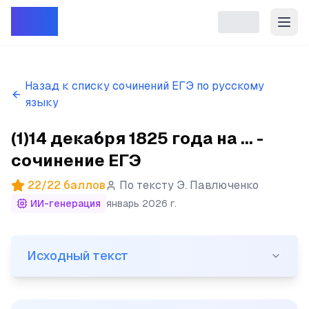
Репет
Назад к списку сочинений ЕГЭ по русскому
языку
(1)14 декабря 1825 года на ... -
сочинение ЕГЭ
22
/
22
баллов
По тексту
Э. Павлюченко
ИИ-генерация
январь 2026 г.
Исходный текст
Исходный текст
(1)14 декабря 1825 года на Сенатской площади в Пет