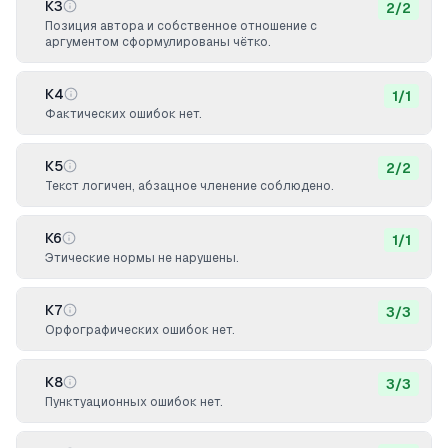
К3
2
/
2
Позиция автора и собственное отношение с
аргументом сформулированы чётко.
К4
1
/
1
Фактических ошибок нет.
К5
2
/
2
Текст логичен, абзацное членение соблюдено.
К6
1
/
1
Этические нормы не нарушены.
К7
3
/
3
Орфографических ошибок нет.
К8
3
/
3
Пунктуационных ошибок нет.