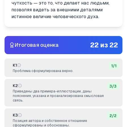
чуткость — это то, что делает нас людьми,
позволяя видеть за внешними деталями
истинное величие человеческого духа.
22
из
22
Итоговая оценка
К1
1
/
1
Проблема сформулирована верно.
К2
3
/
3
Приведены два примера-иллюстрации, даны
пояснения, указана и проанализирована смысловая
связь.
К3
2
/
2
Позиция автора и собственное отношение
сформулированы и обоснованы.