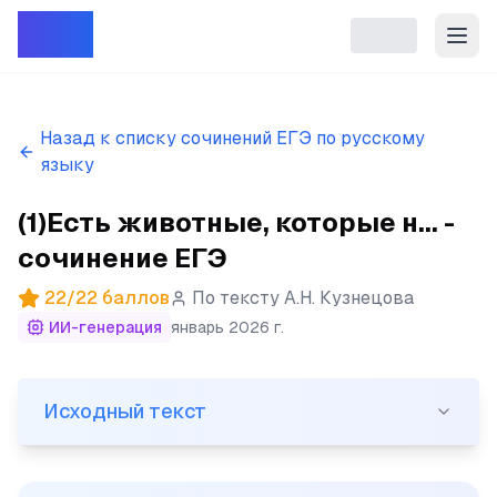
Репет
Назад к списку сочинений ЕГЭ по русскому
языку
(1)Есть животные, которые н... -
сочинение ЕГЭ
22
/
22
баллов
По тексту
А.Н. Кузнецова
ИИ-генерация
январь 2026 г.
Исходный текст
Исходный текст
(1)Есть животные, которые не могут слышать, и их д