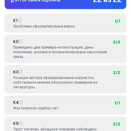
К1
1
/
1
Проблема сформулирована верно.
К2
3
/
3
Приведено два примера-иллюстрации, даны
пояснения, указана и проанализирована смысловая
связь.
К3
2
/
2
Позиция автора сформулирована корректно,
собственное мнение обосновано примером из
литературы.
К4
1
/
1
Фактических ошибок нет.
К5
2
/
2
Текст логичен, абзацное членение соблюдено.