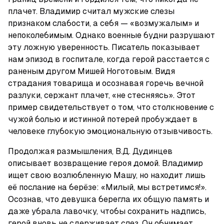
плачет. Владимир считал мужские слезы 
признаком слабости, а себя — «возмужалым» и 
непоколебимым. Однако военные будни разрушают 
эту ложную уверенность. Писатель показывает 
нам эпизод в госпитале, когда герой расстается с 
раненым другом Мишей Ноготовым. Видя 
страдания товарища и осознавая горечь вечной 
разлуки, сержант плачет, «не стесняясь». Этот 
пример свидетельствует о том, что столкновение с 
чужой болью и истинной потерей пробуждает в 
человеке глубокую эмоциональную отзывчивость.
Продолжая размышления, В.Д. Дудинцев 
описывает возвращение героя домой. Владимир 
ищет свою возлюбленную Машу, но находит лишь 
её послание на берёзе: «Милый, мы встретимся!». 
Осознав, что девушка берегла их общую память и 
даже убрала лавочку, чтобы сохранить надпись, 
герой вновь не сдерживает слез. Он обнимает 