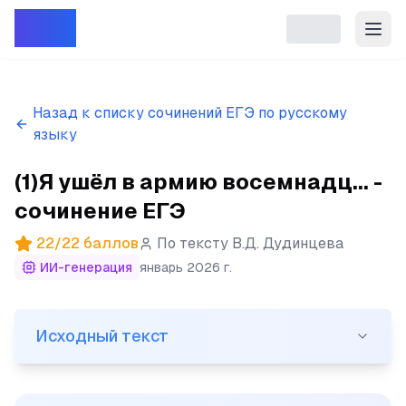
Репет
Назад к списку сочинений ЕГЭ по русскому
языку
(1)Я ушёл в армию восемнадц... -
сочинение ЕГЭ
22
/
22
баллов
По тексту
В.Д. Дудинцева
ИИ-генерация
январь 2026 г.
Исходный текст
Исходный текст
(1)Я ушёл в армию восемнадцатилетним мальчишкой, и 