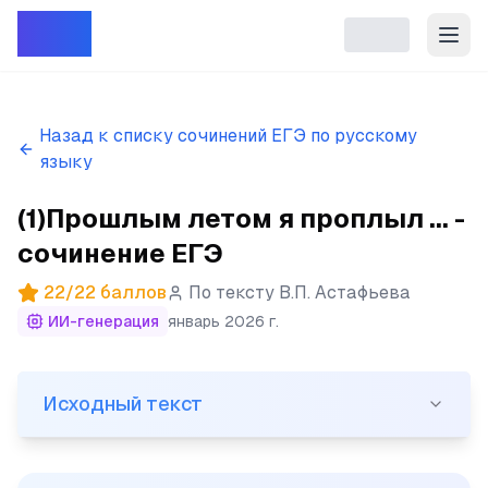
Репет
Назад к списку сочинений ЕГЭ по русскому
языку
(1)Прошлым летом я проплыл ... -
сочинение ЕГЭ
22
/
22
баллов
По тексту
В.П. Астафьева
ИИ-генерация
январь 2026 г.
Исходный текст
Исходный текст
(1)Прошлым летом я проплыл по Енисею от Красноярска