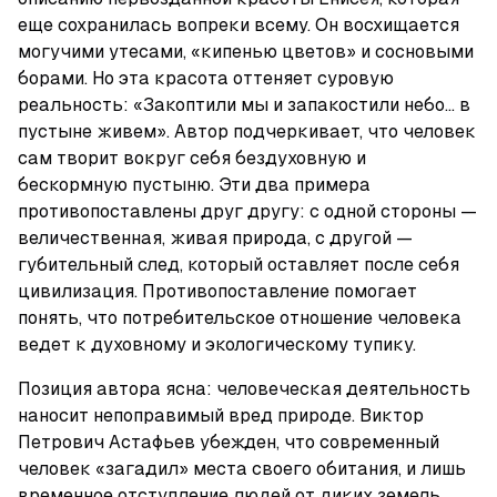
еще сохранилась вопреки всему. Он восхищается 
могучими утесами, «кипенью цветов» и сосновыми 
борами. Но эта красота оттеняет суровую 
реальность: «Закоптили мы и запакостили небо... в 
пустыне живем». Автор подчеркивает, что человек 
сам творит вокруг себя бездуховную и 
бескормную пустыню. Эти два примера 
противопоставлены друг другу: с одной стороны — 
величественная, живая природа, с другой — 
губительный след, который оставляет после себя 
цивилизация. Противопоставление помогает 
понять, что потребительское отношение человека 
ведет к духовному и экологическому тупику.
Позиция автора ясна: человеческая деятельность 
наносит непоправимый вред природе. Виктор 
Петрович Астафьев убежден, что современный 
человек «загадил» места своего обитания, и лишь 
временное отступление людей от диких земель 