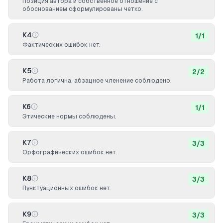
Позиция автора и собственное отношение с
обоснованием сформулированы четко.
К4
1
/
1
Фактических ошибок нет.
К5
2
/
2
Работа логична, абзацное членение соблюдено.
К6
1
/
1
Этические нормы соблюдены.
К7
3
/
3
Орфографических ошибок нет.
К8
3
/
3
Пунктуационных ошибок нет.
К9
3
/
3