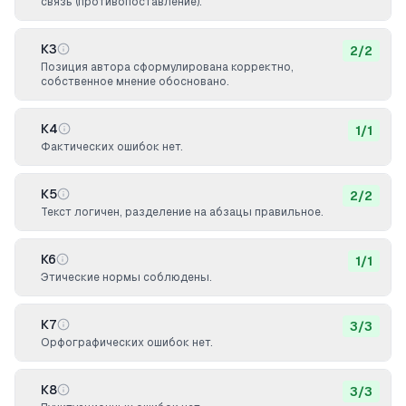
связь (противопоставление).
К3
2
/
2
Позиция автора сформулирована корректно,
собственное мнение обосновано.
К4
1
/
1
Фактических ошибок нет.
К5
2
/
2
Текст логичен, разделение на абзацы правильное.
К6
1
/
1
Этические нормы соблюдены.
К7
3
/
3
Орфографических ошибок нет.
К8
3
/
3