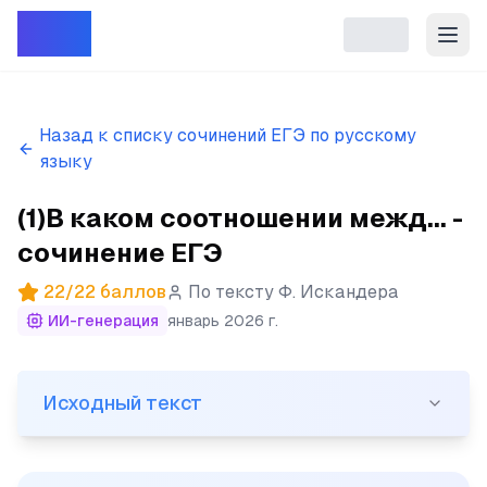
Репет
Назад к списку сочинений ЕГЭ по русскому
языку
(1)В каком соотношении межд... -
сочинение ЕГЭ
22
/
22
баллов
По тексту
Ф. Искандера
ИИ-генерация
январь 2026 г.
Исходный текст
Исходный текст
(1)В каком соотношении между собой чувство жалости