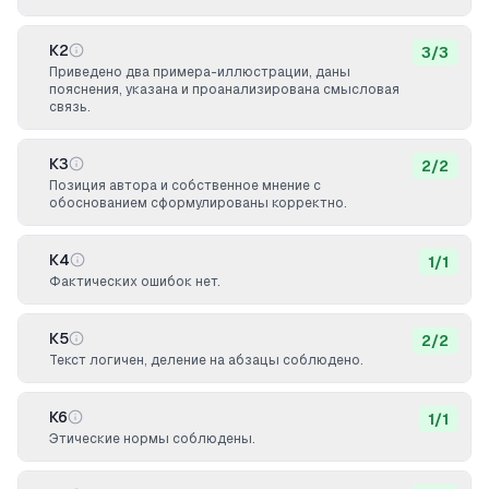
К2
3
/
3
Приведено два примера-иллюстрации, даны
пояснения, указана и проанализирована смысловая
связь.
К3
2
/
2
Позиция автора и собственное мнение с
обоснованием сформулированы корректно.
К4
1
/
1
Фактических ошибок нет.
К5
2
/
2
Текст логичен, деление на абзацы соблюдено.
К6
1
/
1
Этические нормы соблюдены.