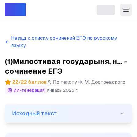
Репет
Назад к списку сочинений ЕГЭ по русскому
языку
(1)Милостивая государыня, н... -
сочинение ЕГЭ
22
/
22
баллов
По тексту
Ф. М. Достоевского
ИИ-генерация
январь 2026 г.
Исходный текст
Исходный текст
(1)Милостивая государыня, на Ваше письмо от 20 февр