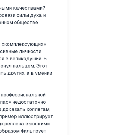
енными качествами?
освязи силы духа и
менном обществе
т «комплексующих»
ссивные личности
я в великодушии. Б.
ронул пальцем. Этот
ть других, а в умении
 профессиональной
спас» недостаточно
 доказать коллегам,
 пример иллюстрирует,
одкреплена высокими
 образом фильтрует