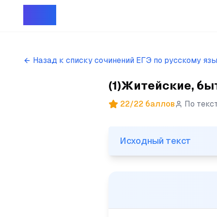
Репет
Назад к списку сочинений ЕГЭ по русскому яз
(1)Житейские, бы
22
/
22
баллов
По текс
Исходный текст
Исходный текст
(1)Житейские, бытовые набл