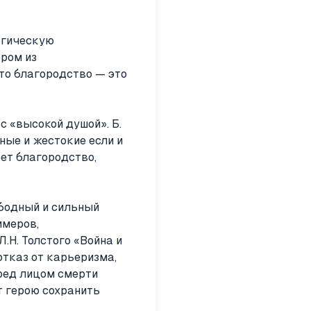
огическую
ром из
то благородство — это
с «высокой душой». Б.
ные и жестокие если и
ет благородство,
ободный и сильный
имеров,
.Н. Толстого «Война и
отказ от карьеризма,
еред лицом смерти
т герою сохранить