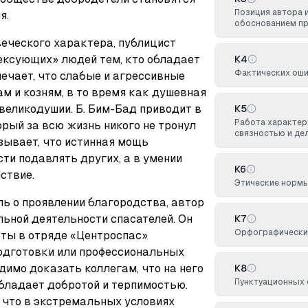
Позиция автора 
я.
обоснованием п
еческого характера, публицист 
ксующих» людей тем, кто обладает 
К4
Фактических оши
ечает, что слабые и агрессивные 
м и козням, в то время как душевная 
великодушии. Б. Бим-Бад приводит в 
К5
Работа характер
рый за всю жизнь никого не тронул 
связностью и де
зывает, что истинная мощь 
ти подавлять других, а в умении 
К6
ствие.
Этические норм
 о проявлении благородства, автор 
ьной деятельности спасателей. Он 
К7
Орфографически
ты в отряде «Центроспас» 
одготовки или профессиональных 
имо доказать коллегам, что на него 
К8
Пунктуационных 
бладает добротой и терпимостью. 
 что в экстремальных условиях 