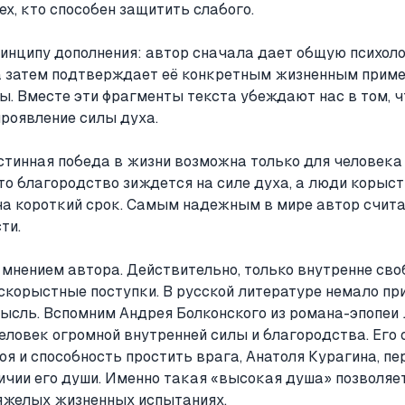
ех, кто способен защитить слабого.
инципу дополнения: автор сначала дает общую психол
а затем подтверждает её конкретным жизненным приме
ы. Вместе эти фрагменты текста убеждают нас в том, ч
проявление силы духа.
стинная победа в жизни возможна только для человека 
о благородство зиждется на силе духа, а люди корыст
 на короткий срок. Самым надежным в мире автор счита
ти.
 мнением автора. Действительно, только внутренне св
скорыстные поступки. В русской литературе немало пр
сль. Вспомним Андрея Болконского из романа-эпопеи Л
еловек огромной внутренней силы и благородства. Его 
боя и способность простить врага, Анатоля Курагина, п
ичии его души. Именно такая «высокая душа» позволяе
яжелых жизненных испытаниях.