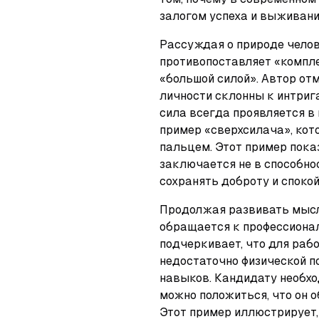
залогом успеха и выживани
Рассуждая о природе челов
противопоставляет «компле
«большой силой». Автор отм
личности склонны к интрига
сила всегда проявляется в 
пример «сверхсилача», кото
пальцем. Этот пример пока
заключается не в способнос
сохранять доброту и спокой
Продолжая развивать мысль
обращается к профессионал
подчеркивает, что для рабо
недостаточно физической п
навыков. Кандидату необход
можно положиться, что он о
Этот пример иллюстрирует,