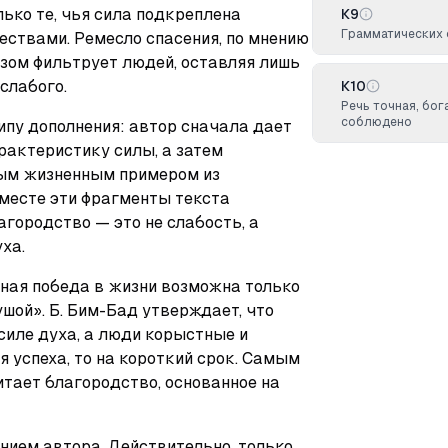
ко те, чья сила подкреплена 
К9
Грамматических 
твами. Ремесло спасения, по мнению 
зом фильтрует людей, оставляя лишь 
 слабого.
К10
Речь точная, бог
соблюдено
пу дополнения: автор сначала дает 
актеристику силы, а затем 
ым жизненным примером из 
месте эти фрагменты текста 
агородство — это не слабость, а 
ха.
ная победа в жизни возможна только 
шой». Б. Бим-Бад утверждает, что 
иле духа, а люди корыстные и 
 успеха, то на короткий срок. Самым 
тает благородство, основанное на 
нием автора. Действительно, только 