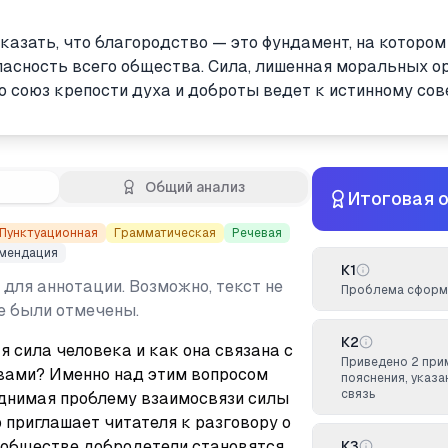
казать, что благородство — это фундамент, на котором
опасность всего общества. Сила, лишенная моральных о
о союз крепости духа и доброты ведет к истинному сов
Общий анализ
Итоговая 
Пунктуационная
Грамматическая
Речевая
мендация
К1
 для аннотации. Возможно, текст не
Проблема сформ
не были отмечены.
К2
 сила человека и как она связана с 
Приведено 2 при
ами? Именно над этим вопросом 
пояснения, указ
связь
днимая проблему взаимосвязи силы 
 приглашает читателя к разговору о 
 обществе добродетели становятся 
К3