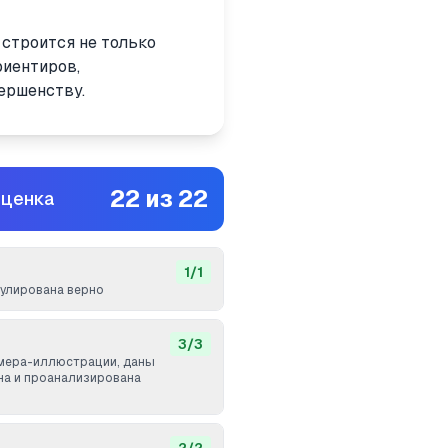
 строится не только
риентиров,
ершенству.
22
из
22
оценка
1
/
1
улирована верно
3
/
3
мера-иллюстрации, даны
ана и проанализирована