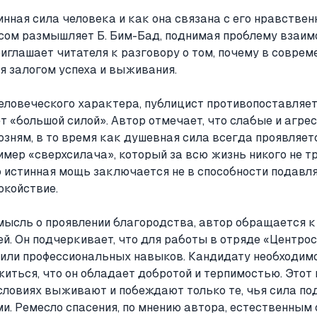
инная сила человека и как она связана с его нравств
сом размышляет Б. Бим-Бад, поднимая проблему взаим
иглашает читателя к разговору о том, почему в совре
я залогом успеха и выживания.
еловеческого характера, публицист противопоставляе
т «большой силой». Автор отмечает, что слабые и агре
озням, в то время как душевная сила всегда проявляетс
мер «сверхсилача», который за всю жизнь никого не т
 истинная мощь заключается не в способности подавля
окойствие.
ысль о проявлении благородства, автор обращается к
й. Он подчеркивает, что для работы в отряде «Центро
 или профессиональных навыков. Кандидату необходимо
житься, что он обладает добротой и терпимостью. Этот
словиях выживают и побеждают только те, чья сила п
. Ремесло спасения, по мнению автора, естественным