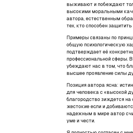
выживают и побеждают толь
высокими моральными качес
автора, естественным обра
тех, кто способен защитить
Примеры связаны по принци
общую психологическую хар
подтверждает её конкретн
профессиональной сферы. В
убеждают нас в том, что бл
высшее проявление силы ду
Позиция автора ясна: истин
для человека с «высокой ду
благородство зиждется на с
жестокие если и добиваются
надежным в мире автор счи
уме и чести.
Я полностью согласен с мне