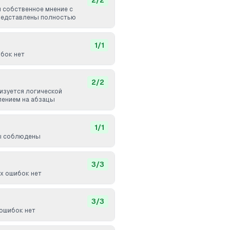
2
/
2
и собственное мнение с
редставлены полностью
1
/
1
бок нет
2
/
2
изуется логической
лением на абзацы
1
/
1
ы соблюдены
3
/
3
х ошибок нет
3
/
3
ошибок нет