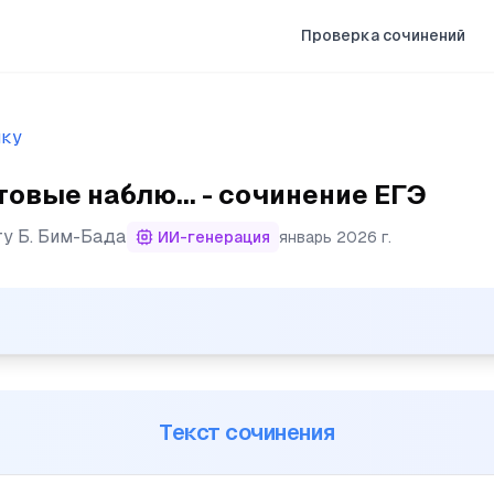
Проверка сочинений
ыку
товые наблю... - сочинение ЕГЭ
ту
Б. Бим-Бада
ИИ-генерация
январь 2026 г.
юдения показывают, а научная психология подтверждает
Текст сочинения