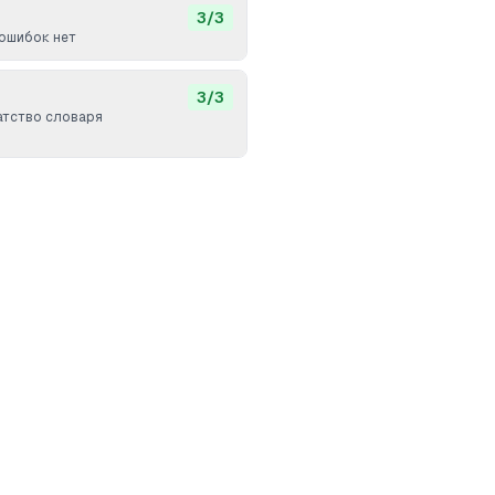
3
/
3
ошибок нет
3
/
3
атство словаря