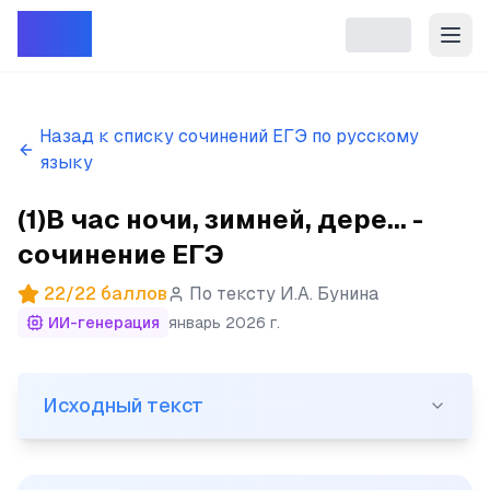
Репет
Назад к списку сочинений ЕГЭ по русскому
языку
(1)В час ночи, зимней, дере... -
сочинение ЕГЭ
22
/
22
баллов
По тексту
И.А. Бунина
ИИ-генерация
январь 2026 г.
Исходный текст
Исходный текст
(1)В час ночи, зимней, деревенской, до кабинета дон