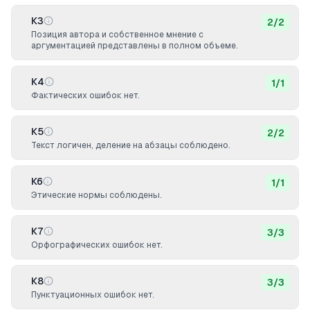
К3
2
/
2
Позиция автора и собственное мнение с
аргументацией представлены в полном объеме.
К4
1
/
1
Фактических ошибок нет.
К5
2
/
2
Текст логичен, деление на абзацы соблюдено.
К6
1
/
1
Этические нормы соблюдены.
К7
3
/
3
Орфографических ошибок нет.
К8
3
/
3
Пунктуационных ошибок нет.