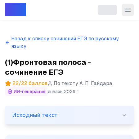
Репет
Назад к списку сочинений ЕГЭ по русскому
языку
(1)Фронтовая полоса -
сочинение ЕГЭ
22
/
22
баллов
По тексту
А. П. Гайдара
ИИ-генерация
январь 2026 г.
Исходный текст
Исходный текст
(1)Фронтовая полоса. (2)Пропуская гурты колхозного 