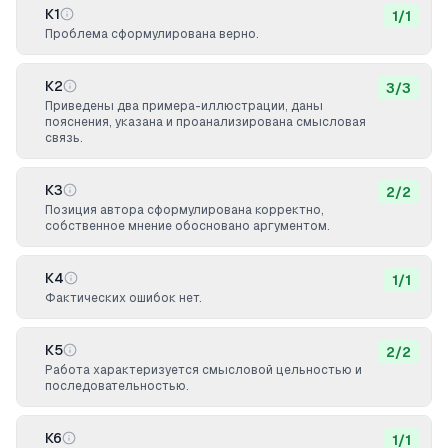
К1
1
/
1
Проблема сформулирована верно.
К2
3
/
3
Приведены два примера-иллюстрации, даны
пояснения, указана и проанализирована смысловая
связь.
К3
2
/
2
Позиция автора сформулирована корректно,
собственное мнение обосновано аргументом.
К4
1
/
1
Фактических ошибок нет.
К5
2
/
2
Работа характеризуется смысловой цельностью и
последовательностью.
К6
1
/
1