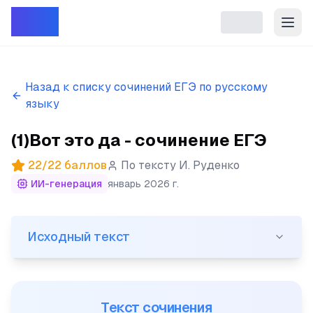
Репет
Назад к списку сочинений ЕГЭ по русскому
языку
(1)Вот это да - сочинение ЕГЭ
22
/
22
баллов
По тексту
И. Руденко
ИИ-генерация
январь 2026 г.
Исходный текст
Исходный текст
(1)Вот это да! (2)Оказывается, звуки музыкальной т
Текст сочинения