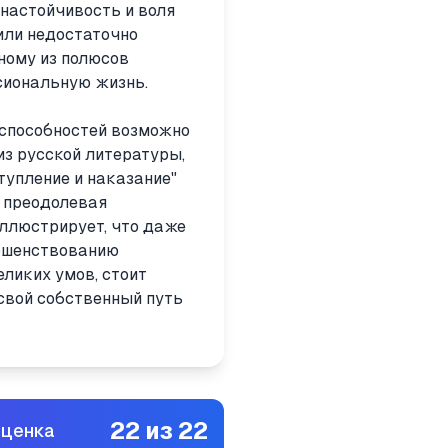
 настойчивость и воля
или недостаточно
ному из полюсов
сиональную жизнь.
 способностей возможно
из русской литературы,
тупление и наказание"
, преодолевая
ллюстрирует, что даже
ершенствованию
ликих умов, стоит
 свой собственный путь
22
из
22
оценка