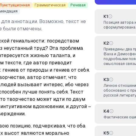
Пунктуационная
Грамматическая
Речевая
мендация
К1
 для аннотации. Возможно, текст не
Позиция автора 
сформулирована 
не были отмечены.
кой гениальности: посредством 
К2
з неустанный труд? Эта проблема 
Приведены два 
(Баха и Демосфе
тересуется жизнью таланта, и 
подробными пояс
 тексте, где автор приводит 
смысловая связь
гениев от природы и гениев от себя. 
орчестве, автор отмечает, что 
К3
юдей вызывает интерес, ибо через 
Личное отношени
обосновано с пр
пособен лучше понять себя. Текст 
русской литерат
то творчество может идти по двум 
 интуитивном вдохновении, и другой – 
К4
верждении.
Фактические оши
ою позицию, подчеркивая, что оба 
х высот являются морально 
К5