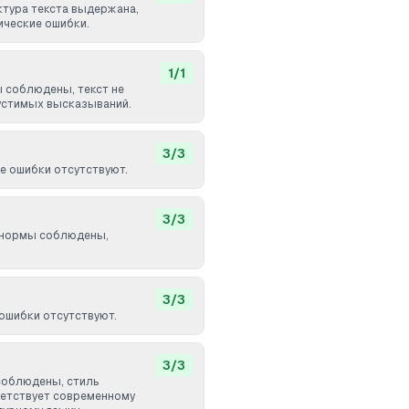
ктура текста выдержана,
ические ошибки.
1
/
1
 соблюдены, текст не
устимых высказываний.
3
/
3
 ошибки отсутствуют.
3
/
3
 нормы соблюдены,
3
/
3
ошибки отсутствуют.
3
/
3
соблюдены, стиль
етствует современному