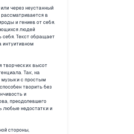
 или через неустанный
и рассматривается в
роды и гениев от себя.
дающихся людей
ь себя. Текст обращает
на интуитивном
ия творческих высот
нциала. Так, на
 музыки с простым
способен творить без
енчивость и
ова, преодолевшего
ть любые недостатки и
ной стороны,