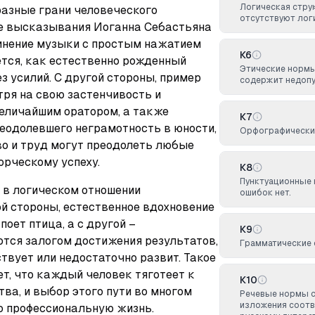
Логическая стру
зные грани человеческого 
отсутствуют лог
ре высказывания Иоганна Себастьяна 
инение музыки с простым нажатием 
К6
тся, как естественно рожденный 
Этические нормы
з усилий. С другой стороны, пример 
содержит недоп
ря на свою застенчивость и 
еличайшим оратором, а также 
К7
еодолевшего неграмотность в юности, 
Орфографические
во и труд могут преодолеть любые 
орческому успеху.
К8
Пунктуационные
 в логическом отношении 
ошибок нет.
й стороны, естественное вдохновение 
поет птица, а с другой – 
К9
тся залогом достижения результатов, 
Грамматические 
твует или недостаточно развит. Такое 
т, что каждый человек тяготеет к 
К10
ва, и выбор этого пути во многом 
Речевые нормы 
изложения соотв
ю профессиональную жизнь.