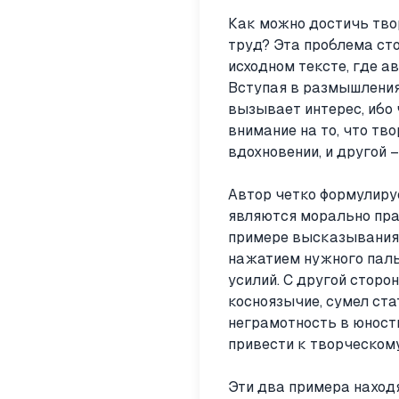
Как можно достичь тво
труд? Эта проблема ст
исходном тексте, где а
Вступая в размышления
вызывает интерес, ибо 
внимание на то, что тв
вдохновении, и другой 
Автор четко формулиру
являются морально пра
примере высказывания 
нажатием нужного паль
усилий. С другой сторо
косноязычие, сумел ст
неграмотность в юности
привести к творческому
Эти два примера находя