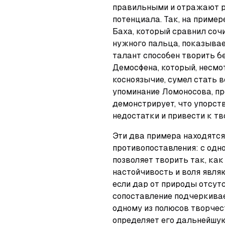
правильными и отражают ра
потенциала. Так, на приме
Баха, который сравнил соч
нужного пальца, показывае
талант способен творить бе
Демосфена, который, несмот
косноязычие, сумел стать в
упоминание Ломоносова, пр
демонстрирует, что упорст
недостатки и привести к тв
Эти два примера находятся
противопоставления: с одно
позволяет творить так, как 
настойчивость и воля являю
если дар от природы отсутс
сопоставление подчеркивае
одному из полюсов творчест
определяет его дальнейшу