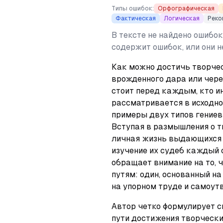
Типы ошибок:
Орфографическая
Фактическая
Логическая
Реко
В тексте не найдено ошибок
содержит ошибок, или они 
Как можно достичь творчес
врожденного дара или чере
стоит перед каждым, кто ин
рассматривается в исходном
примеры двух типов гениев: 
Вступая в размышления о тв
личная жизнь выдающихся л
изучение их судеб каждый с
обращает внимание на то, ч
путям: один, основанный на
на упорном труде и самоут
Автор четко формулирует св
пути достижения творчески