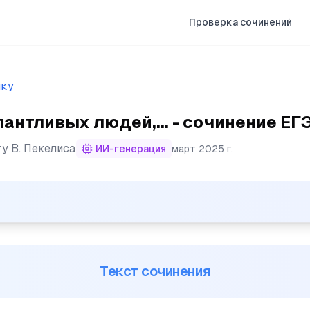
Проверка сочинений
ыку
антливых людей,... - сочинение ЕГ
ту
В. Пекелиса
ИИ-генерация
март 2025 г.
х людей, как правило, вызывает огромный интерес у об
Текст сочинения