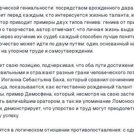
рческой гениальности: посредством врожденного дара
оит перед каждым, кто интересуется жизнью таланта, 
втор приводит примеры двух типов гениев: гениев от при
 о творчестве, автор отмечает, что личная жизнь вы
через изучение их судеб каждый способен лучше понят
орчество может идти по двум путям: один, основанный 
– на упорном труде и самоутверждении.
ет свою позицию, подчеркивая, что оба пути достижен
вильными и отражают разные грани человеческого поте
Иоганна Себастьяна Баха, который сравнил сочинение
ца, показывается, как естественно рожденный талант 
ны, пример Демосфена, который, несмотря на свою заст
ать величайшим оратором, а также упоминание Ломонос
, демонстрирует, что упорство и труд могут преодоле
 успеху.
тся в логическом отношении противопоставления: с од