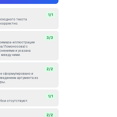
1
/
1
исходного текста
корректно.
3
/
3
примера-иллюстрации
на/Ломоносова) с
нениями и указана
 между ними.
2
/
2
е сформулировано и
иведением аргумента из
уры.
1
/
1
бки отсутствуют.
2
/
2