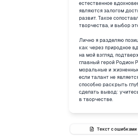
естественное вдохновен
являются залогом дост
развит. Такое сопостав
творчества, и выбор э
Лично я разделяю пози
как через природное вд
на мой взгляд, подтвер
главный герой Родион 
моральные и жизненные
если талант не являет
способно раскрыть глуб
сделать вывод: учитесь
в творчестве.
Текст с ошибками