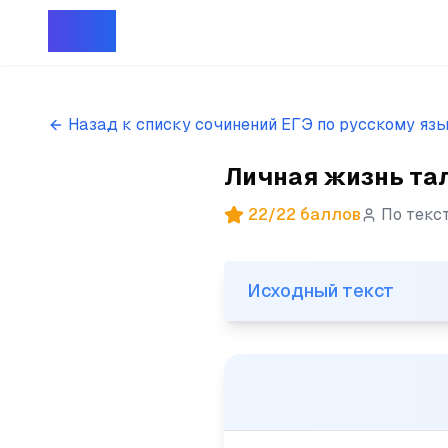
Репет
Назад к списку сочинений ЕГЭ по русскому яз
Личная жизнь тал
22
/
22
баллов
По текс
Исходный текст
Исходный текст
(1)Личная жизнь талантливы