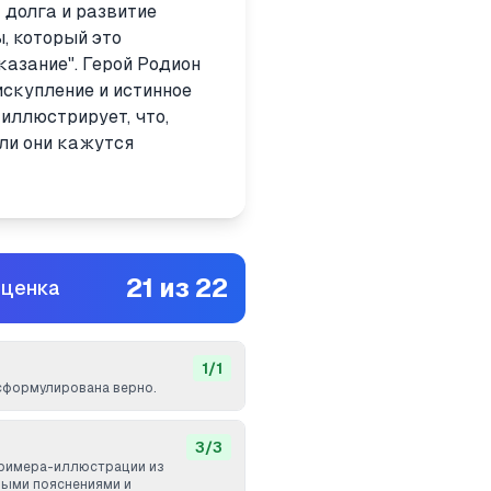
 долга и развитие
, который это
казание". Герой Родион
искупление и истинное
иллюстрирует, что,
сли они кажутся
21
из
22
оценка
1
/
1
сформулирована верно.
3
/
3
примера-иллюстрации из
ными пояснениями и