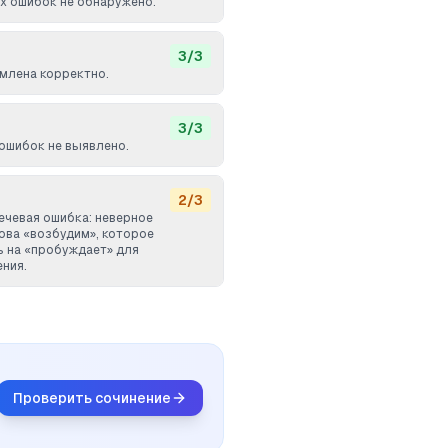
 ошибок не обнаружено.
3
/
3
млена корректно.
3
/
3
ошибок не выявлено.
2
/
3
ечевая ошибка: неверное
ова «возбудим», которое
ь на «пробуждает» для
ния.
Проверить сочинение