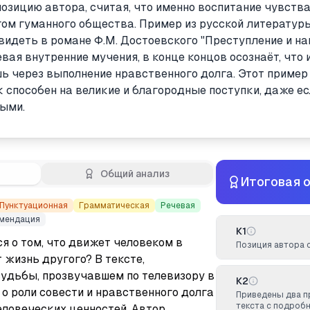
зицию автора, считая, что именно воспитание чувства
гом гуманного общества. Пример из русской литературы
идеть в романе Ф.М. Достоевского "Преступление и на
вая внутренние мучения, в конце концов осознаёт, что 
 через выполнение нравственного долга. Этот пример 
к способен на великие и благородные поступки, даже е
ыми.
Общий анализ
Итоговая 
Пунктуационная
Грамматическая
Речевая
мендация
К1
 о том, что движет человеком в 
Позиция автора 
 жизнь другого? В тексте, 
удьбы, прозвучавшем по телевизору в 
К2
о роли совести и нравственного долга 
Приведены два 
текста с подроб
ловеческих ценностей. Автор 