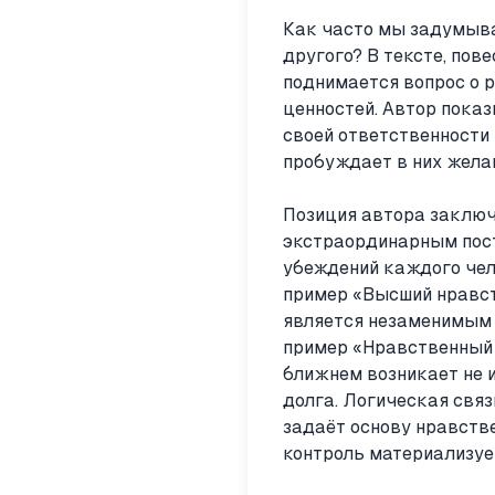
Как часто мы задумывае
другого? В тексте, пов
поднимается вопрос о р
ценностей. Автор показ
своей ответственности
пробуждает в них жела
Позиция автора заключа
экстраординарным пост
убеждений каждого че
пример «Высший нравст
является незаменимым 
пример «Нравственный д
ближнем возникает не и
долга. Логическая свя
задаёт основу нравстве
контроль материализует