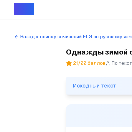
Репет
Назад к списку сочинений ЕГЭ по русскому яз
Однажды зимой с 
21
/
22
баллов
По текс
Исходный текст
Исходный текст
(1)Однажды зимой с телевиз