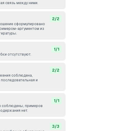
ая связь между ними.
2
/
2
ношение сформулировано
примером-аргументом из
тературы.
1
/
1
бки отсутствуют.
2
/
2
жения соблюдена,
а последовательная и
1
/
1
ы соблюдены, примеров
одержания нет.
3
/
3