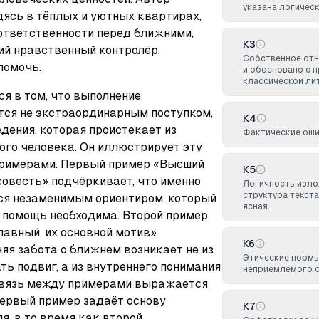
указана логическ
ясь в тёплых и уютных квартирах, 
ответственности перед ближними, 
К3
ий нравственный контролёр, 
Собственное от
помочь.
и обосновано с 
классической ли
 в том, что выполнение 
тся не экстраординарным поступком, 
К4
дения, которая проистекает из 
Фактические оши
го человека. Он иллюстрирует эту 
имерами. Первый пример «Высший 
К5
овесть» подчёркивает, что именно 
Логичность изло
структура текст
внутренняя совесть является незаменимым ориентиром, который 
ясная.
 помощь необходима. Второй пример 
авный, их основной мотив» 
К6
яя забота о ближнем возникает не из 
Этические норм
 подвиг, а из внутреннего понимания 
неприемлемого с
связь между примерами выражается 
ервый пример задаёт основу 
К7
, в то время как второй 