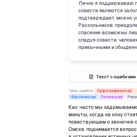
Лично я поддерживаю по
совести являются зало
подтверждает, можно ув
Раскольников, преодоле
спасение возможны лишь
следуя совести, челове
привычными и обыденн
Текст с ошибками
Типы ошибок:
Орфографическая
Фактическая
Логическая
Реко
Как часто мы задумываемся
минуты, когда на кону стоит
повествующем о звоночке с
Омске, поднимается вопрос 
в установлении истинных че