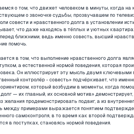
мся о том, что движет человеком в минуты, когда на 
ествующем о звоночке судьбы, прозвучавшем по телеви
оли совести и нравственного долга в установлении ис
ывает, что даже находясь в тёплых и уютных квартира
 перед ближними, ведь именно совесть, высший нравств
ние помочь.
ется в том, что выполнение нравственного долга явля
упком, а естественной нормой поведения, которая прои
ловека. Он иллюстрирует эту мысль двумя ключевыми
венный контролёр - совесть» подчёркивает, что именн
ориентиром, который возбудим в моменты, когда помо
олг — их главный, их основной мотив» демонстрирует, 
з желания продемонстрировать подвиг, а из внутренне
зь между примерами выражается понятием подтвержде
нного самоконтроля, в то время как второй подтвержда
ся в поступках, становясь нормой поведения.