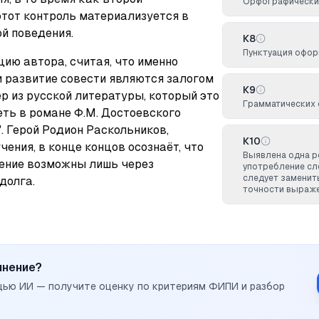
Орфографических
тот контроль материализуется в 
й поведения.
К8
Пунктуация офор
ию автора, считая, что именно 
 развитие совести являются залогом 
К9
 из русской литературы, который это 
Грамматических 
ть в романе Ф.М. Достоевского 
. Герой Родион Раскольников, 
К10
ения, в конце концов осознаёт, что 
Выявлена одна р
сение возможны лишь через 
употребление сл
следует заменит
долга.
точности выраже
инение?
щью ИИ — получите оценку по критериям ФИПИ и разбор