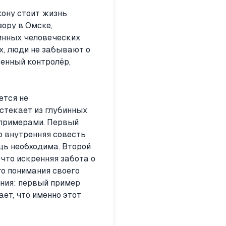
кону стоит жизнь
зору в Омске,
тинных человеческих
х, люди не забывают о
енный контролёр,
ется не
стекает из глубинных
 примерами. Первый
о внутренняя совесть
щь необходима. Второй
что искренняя забота о
го понимания своего
ния: первый пример
ет, что именно этот