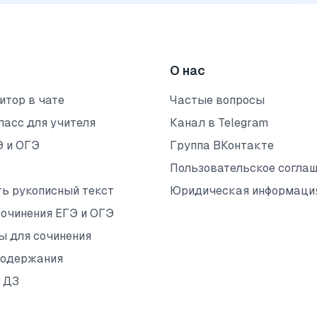
О нас
итор в чате
Частые вопросы
ласс для учителя
Канал в Telegram
Э и ОГЭ
Группа ВКонтакте
Пользовательское согла
ть рукописный текст
Юридическая информаци
сочинения ЕГЭ и ОГЭ
ы для сочинения
содержания
 ДЗ