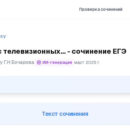
Проверка сочинений
ыку
телевизионных... - сочинение ЕГЭ
ту
Г.Н Бочарова
ИИ-генерация
март 2025 г.
ионных экранов Омска прозвучало обращение врачей к зр
Текст сочинения