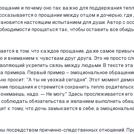
прощание и почему оно так важно для поддержания теп
ссказывается о прощании между отцом и дочерью, где
тановится настоящим испытанием для души. Автор с ос
обходимости прощаться так, чтобы оставить все обиды 
ается в том, что каждое прощание, даже самое привыч
 и вниманием к чувствам друг друга. Это не просто сл
озволяющий укрепить связь между людьми. В тексте эта
а примера. Первый пример – эмоциональное обращение 
но просит: "А ты не уезжай сегодня". Этот момент демо
ение прощания и стремится сохранить тепло родительск
Понимаешь, надо. — Не могу." Здесь прослеживается его
соблюдать обязательства и желанием выполнить обещ
дит к тому, что дочь замыкается в себе, а эмоциональн
ны посредством причинно-следственных отношений. Пр