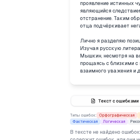
проявление истинных чу
являющийся следствием
отстранение. Таким об
отца подчёркивает нега
Лично я разделяю пози
Изучая русскую литерат
Мышкин, несмотря на вс
прощаясь с близкими с 
взаимного уважения и 
Текст с ошибками
Типы ошибок:
Орфографическая
Фактическая
Логическая
Реко
В тексте не найдено ошибок
содержит ошибок, или они 