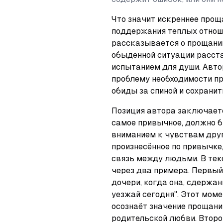
Что значит искреннее проща
поддержания теплых отноше
рассказывается о прощании
обыденной ситуации расста
испытанием для души. Авто
проблему необходимости пр
обиды за спиной и сохранит
Позиция автора заключаетс
самое привычное, должно б
вниманием к чувствам друг 
произнесённое по привычке,
связь между людьми. В тек
через два примера. Первый
дочери, когда она, сдержанн
уезжай сегодня". Этот моме
осознаёт значение прощания
родительской любви. Второй