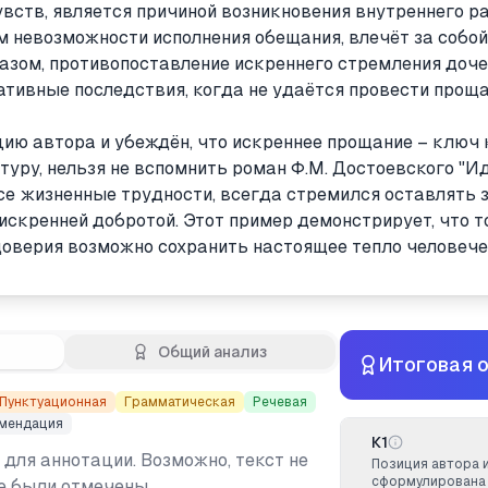
вств, является причиной возникновения внутреннего ра
 невозможности исполнения обещания, влечёт за собо
разом, противопоставление искреннего стремления доче
тивные последствия, когда не удаётся провести проща
цию автора и убеждён, что искреннее прощание – ключ 
уру, нельзя не вспомнить роман Ф.М. Достоевского "Ид
е жизненные трудности, всегда стремился оставлять з
искренней добротой. Этот пример демонстрирует, что т
доверия возможно сохранить настоящее тепло человече
Общий анализ
Итоговая 
Пунктуационная
Грамматическая
Речевая
мендация
К1
 для аннотации. Возможно, текст не
Позиция автора 
сформулирована 
не были отмечены.