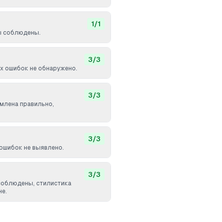
1
/
1
ы соблюдены.
3
/
3
 ошибок не обнаружено.
3
/
3
млена правильно,
3
/
3
ошибок не выявлено.
3
/
3
соблюдены, стилистика
не.