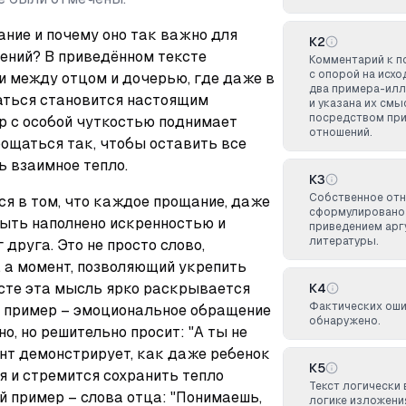
ние и почему оно так важно для 
К2
ний? В приведённом тексте 
Комментарий к п
с опорой на исхо
 между отцом и дочерью, где даже в 
два примера-илл
ться становится настоящим 
и указана их смы
посредством пр
р с особой чуткостью поднимает 
отношений.
ощаться так, чтобы оставить все 
ь взаимное тепло.
К3
Собственное отн
я в том, что каждое прощание, даже 
сформулировано 
ыть наполнено искренностью и 
приведением арг
литературы.
друга. Это не просто слово, 
 а момент, позволяющий укрепить 
сте эта мысль ярко раскрывается 
К4
Фактических оши
 пример – эмоциональное обращение 
обнаружено.
о, но решительно просит: "А ты не 
нт демонстрирует, как даже ребенок 
К5
 и стремится сохранить тепло 
Текст логически
 пример – слова отца: "Понимаешь, 
логике изложения