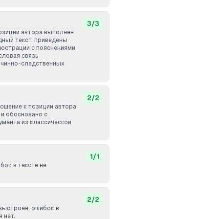
3
/
3
озиции автора выполнен
дный текст, приведены
юстрации с пояснениями
словая связь
ичинно-следственных
2
/
2
ошение к позиции автора
и обосновано с
умента из классической
1
/
1
бок в тексте не
2
/
2
 выстроен, ошибок в
 нет.