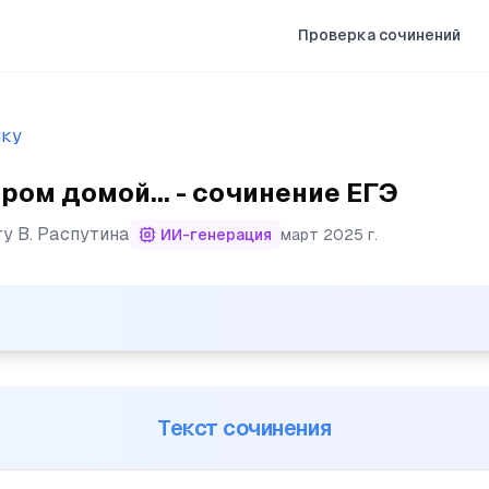
Проверка сочинений
ыку
ром домой... - сочинение ЕГЭ
ту
В. Распутина
ИИ-генерация
март 2025 г.
ой я дал себе слово, что вечером обязательно вернусь 
Текст сочинения