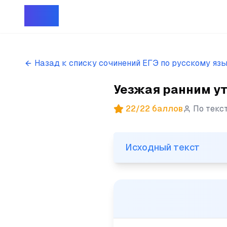
Репет
Назад к списку сочинений ЕГЭ по русскому яз
Уезжая ранним ут
22
/
22
баллов
По текс
Исходный текст
Исходный текст
(1)Уезжая ранним утром дом