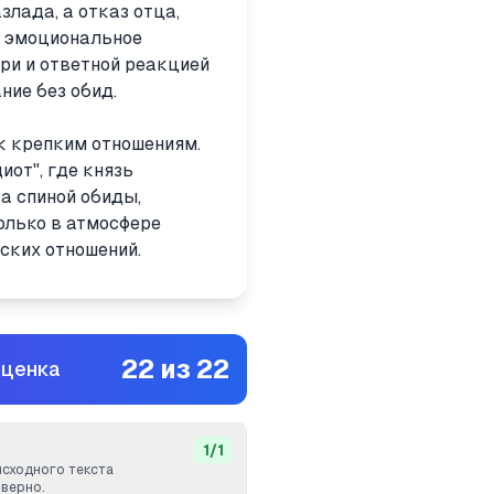
злада, а отказ отца,
й эмоциональное
ри и ответной реакцией
ние без обид.
к крепким отношениям.
иот", где князь
а спиной обиды,
олько в атмосфере
ских отношений.
22
из
22
оценка
1
/
1
исходного текста
верно.