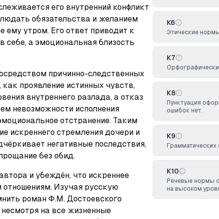
ослеживается его внутренний конфликт 
людать обязательства и желанием 
К6
 ему утром. Его ответ приводит к 
Этические норм
в себе, а эмоциональная близость 
К7
Орфографических
осредством причинно-следственных 
 как проявление истинных чувств, 
К8
вения внутреннего разлада, а отказ 
Пунктуация офор
ем невозможности исполнения 
ошибок нет.
эмоциональное отстранение. Таким 
ие искреннего стремления дочери и 
К9
дчёркивает негативные последствия, 
Грамматических 
прощание без обид.
К10
втора и убеждён, что искреннее 
Речевые нормы 
 отношениям. Изучая русскую 
на высоком уров
мнить роман Ф.М. Достоевского 
 несмотря на все жизненные 