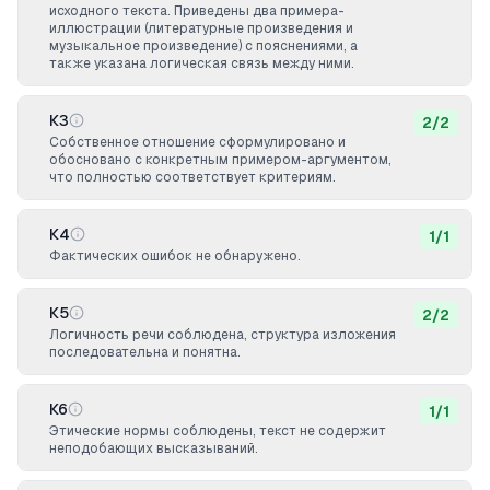
исходного текста. Приведены два примера-
иллюстрации (литературные произведения и
музыкальное произведение) с пояснениями, а
также указана логическая связь между ними.
К3
2
/
2
Собственное отношение сформулировано и
обосновано с конкретным примером-аргументом,
что полностью соответствует критериям.
К4
1
/
1
Фактических ошибок не обнаружено.
К5
2
/
2
Логичность речи соблюдена, структура изложения
последовательна и понятна.
К6
1
/
1
Этические нормы соблюдены, текст не содержит
неподобающих высказываний.