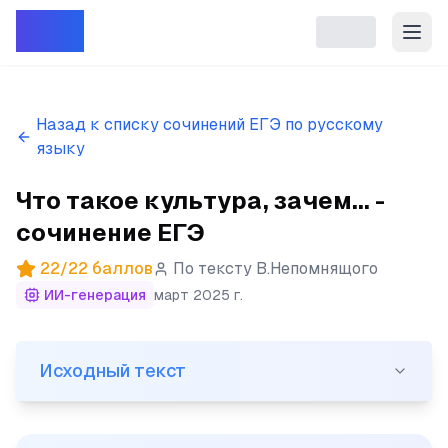
Репет
Назад к списку сочинений ЕГЭ по русскому
языку
Что такое культура, зачем... -
сочинение ЕГЭ
22
/
22
баллов
По тексту
В.Непомнящого
ИИ-генерация
март 2025 г.
Исходный текст
Исходный текст
(1)Что такое культура, зачем она нужна? (2)Что так