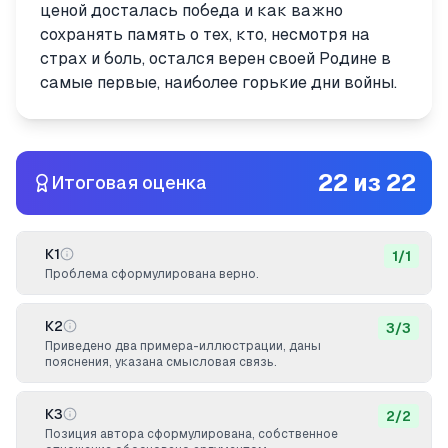
ценой досталась победа и как важно
сохранять память о тех, кто, несмотря на
страх и боль, остался верен своей Родине в
самые первые, наиболее горькие дни войны.
22
из
22
Итоговая оценка
К1
1
/
1
Проблема сформулирована верно.
К2
3
/
3
Приведено два примера-иллюстрации, даны
пояснения, указана смысловая связь.
К3
2
/
2
Позиция автора сформулирована, собственное