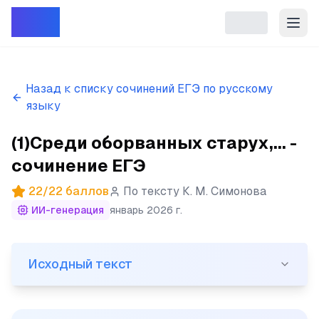
Репет
Назад к списку сочинений ЕГЭ по русскому
языку
(1)Среди оборванных старух,... -
сочинение ЕГЭ
22
/
22
баллов
По тексту
К. М. Симонова
ИИ-генерация
январь 2026 г.
Исходный текст
Исходный текст
(1)Среди оборванных старух, стариков и детей особе