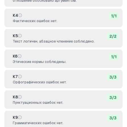
отношение обосновано аргументом.
К4
1
/
1
Фактических ошибок нет.
К5
2
/
2
Текст логичен, абзацное членение соблюдено.
К6
1
/
1
Этические нормы соблюдены.
К7
3
/
3
Орфографических ошибок нет.
К8
3
/
3
Пунктуационных ошибок нет.
К9
3
/
3
Грамматических ошибок нет.