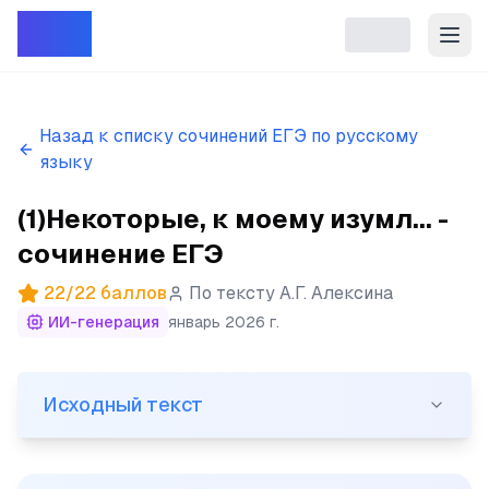
Репет
Назад к списку сочинений ЕГЭ по русскому
языку
(1)Некоторые, к моему изумл... -
сочинение ЕГЭ
22
/
22
баллов
По тексту
А.Г. Алексина
ИИ-генерация
январь 2026 г.
Исходный текст
Исходный текст
(1)Некоторые, к моему изумлению, вспоминают свои шк