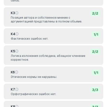
связь.
К3
2
/
2
Позиция автора и собственное мнение с
аргументацией представлены в полном объеме.
К4
1
/
1
Фактических ошибок нет.
К5
2
/
2
Логика изложения соблюдена, абзацное членение
корректное.
К6
1
/
1
Этические нормы не нарушены.
К7
3
/
3
Орфографических ошибок нет.
К8