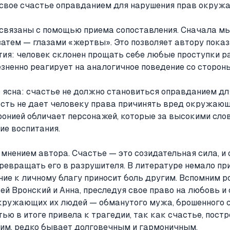
свое счастье оправданием для нарушения прав окруж
связаны с помощью приема сопоставления. Сначала м
затем — глазами «жертвы». Это позволяет автору пока
тия: человек склонен прощать себе любые проступки ра
езненно реагирует на аналогичное поведение со стороны
о ясна: счастье не должно становиться оправданием дл
ость не дает человеку права причинять вред окружающ
иронией обличает персонажей, которые за высокими сло
ие воспитания.
 мнением автора. Счастье — это созидательная сила, и
превращать его в разрушителя. В литературе немало пр
ие к личному благу приносит боль другим. Вспомним ро
ей Вронский и Анна, преследуя свое право на любовь и 
кружающих их людей — обманутого мужа, брошенного 
ью в итоге привела к трагедии, так как счастье, постр
им, редко бывает долговечным и гармоничным.