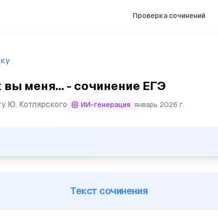
Проверка сочинений
ыку
к вы меня... - сочинение ЕГЭ
ту
Ю. Котлярского
ИИ-генерация
январь 2026 г.
я любите? - спросил я. (2) - Люблю, конечно, люблю, - 
Текст сочинения