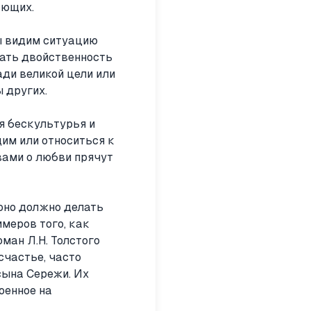
ающих.
ы видим ситуацию
зать двойственность
ди великой цели или
 других.
я бескультурья и
им или относиться к
вами о любви прячут
 оно должно делать
имеров того, как
ман Л.Н. Толстого
счастье, часто
сына Сережи. Их
оенное на