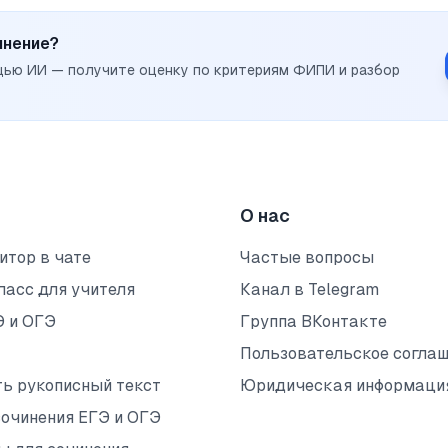
инение?
щью ИИ — получите оценку по критериям ФИПИ и разбор
О нас
итор в чате
Частые вопросы
ласс для учителя
Канал в Telegram
Э и ОГЭ
Группа ВКонтакте
Пользовательское согла
ть рукописный текст
Юридическая информаци
сочинения ЕГЭ и ОГЭ