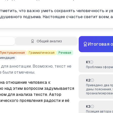
отметить, что важно уметь сохранять человечность и 
ушевного подъема. Настоящее счастье светит всем, а 
Общий анализ
Итоговая 
Пунктуационная
Грамматическая
Речевая
мендация
К1
 для аннотации. Возможно, текст не
Проблема сформу
не были отмечены.
К2
на отношение человека к 
Приведено два п
 над этим вопросом задумывается 
даны пояснения, 
проанализирован
ом для анализа тексте. Автор 
ческого проявления радости и её 
К3
Позиция автора 