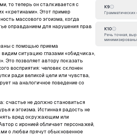
, то теперь он сталкивается с 
К9
х «кретинами». Этот пример 
Грамматических 
ость массового эгоизма, когда 
ье оправданием для нарушения прав 
К10
Речь точная, вы
минимизированы
аны с помощью приема 
 видим ситуацию глазами «обидчика», 
. Это позволяет автору показать 
ого восприятия: человек склонен 
пки ради великой цели или чувства, 
рует на аналогичное поведение со 
а: счастье не должно становиться 
рья и эгоизма. Истинная радость не 
инять вред окружающим или 
Автор с иронией обличает персонажей, 
ми о любви прячут обыкновенное 