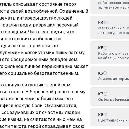
собственная поз
тель описывает состояние героя, 
аргументом из л
вств своей возлюбленной. Охваченный 
мечать интересы других людей: 
К4
 разлил воду, разрушил песочный 
Фактических оши
 с овощами. Читатель видит, что 
литературного ар
ек становится абсолютно 
у и покою. Герой считает 
К5
упыми» и «эгоистами» лишь потому, 
Работа отличает
на абзацы соблю
 его бесцеремонным поведением. 
то сильное личное переживание может 
 его социально безответственным.
К6
Этические нормы
кальную ситуацию: герой сам 
восторга. В березовой роще по нему 
К7
х с железными набойками», его 
Орфографических
 физическую боль. Оказывается, 
 «обезумевших от счастья» людей, 
К8
е имена, не считаются ни с чем на 
Пунктуационных 
части текста герой оправдывал свою 