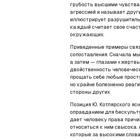
грубость высшими чувствами
агрессией и называет други
иллюстрирует разрушительн
каждый считает свое счаст
окружающих.
Приведенные примеры связ
сопоставления. Сначала мы
а затем — глазами «жертвы»
двойственность человеческ
прощать себе любые просту
но крайне болезненно реаги
стороны других.
Позиция Ю. Котлярского ясн
оправданием для бескульту
дает человеку права прич
относиться к ним свысока. 
которые за высокими слова