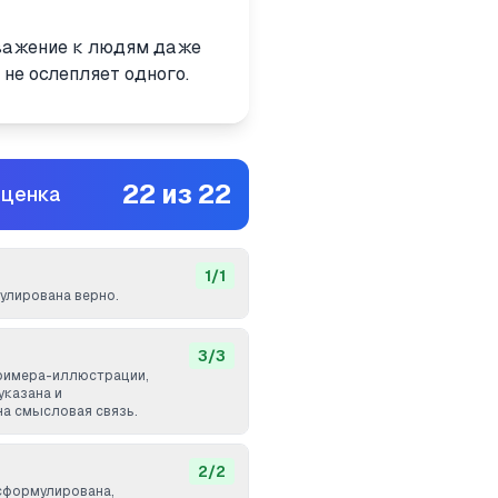
уважение к людям даже
не ослепляет одного.
22
из
22
оценка
1
/
1
лирована верно.
3
/
3
римера-иллюстрации,
указана и
а смысловая связь.
2
/
2
сформулирована,