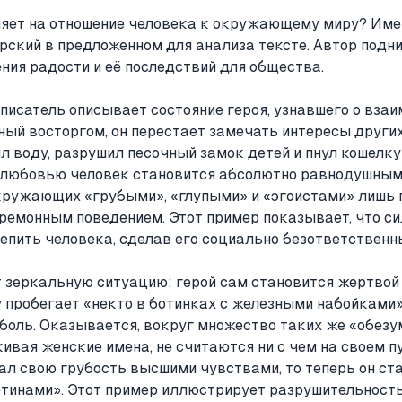
ияет на отношение человека к окружающему миру? Име
рский в предложенном для анализа тексте. Автор подн
ния радости и её последствий для общества.
писатель описывает состояние героя, узнавшего о взаи
ный восторгом, он перестает замечать интересы други
 воду, разрушил песочный замок детей и пнул кошелку
 любовью человек становится абсолютно равнодушным
окружающих «грубыми», «глупыми» и «эгоистами» лишь п
ремонным поведением. Этот пример показывает, что си
епить человека, сделав его социально безответственн
 зеркальную ситуацию: герой сам становится жертвой 
 пробегает «некто в ботинках с железными набойками»,
боль. Оказывается, вокруг множество таких же «обезу
ивая женские имена, не считаются ни с чем на своем пу
ал свою грубость высшими чувствами, то теперь он ст
етинами». Этот пример иллюстрирует разрушительность