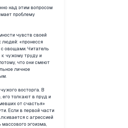
нно над этим вопросом
имает проблему
мности чувств своей
х людей: «пронесся
 с овощами. Читатель
 к чужому труду и
отому, что они смеют
льное личное
ым.
чужого восторга. В
 его толкают в пруд и
мевших от счастья»
ти. Если в первой части
алкивается с агрессией
 массового эгоизма,