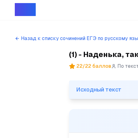
Репет
Назад к списку сочинений ЕГЭ по русскому яз
(1) - Наденька, та
22
/
22
баллов
По текс
Исходный текст
Исходный текст
(1) - Наденька, так вы мен