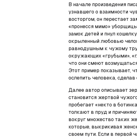
В начале произведения писа
узнавшего о взаимности чу
восторгом, он перестает за
«пронесся мимо» уборщицы,
замок детей и пнул кошелку
окрыленный любовью челов
равнодушным к чужому труд
окружающих «грубыми», «гл
что они смеют возмущаться
Этот пример показывает, ч
ослепить человека, сделав
Далее автор описывает зер
становится жертвой чужого 
пробегает «некто в ботинка
толкают в пруд и причиняют
вокруг множество таких же
которые, выкрикивая женски
своем пути. Если в первой 