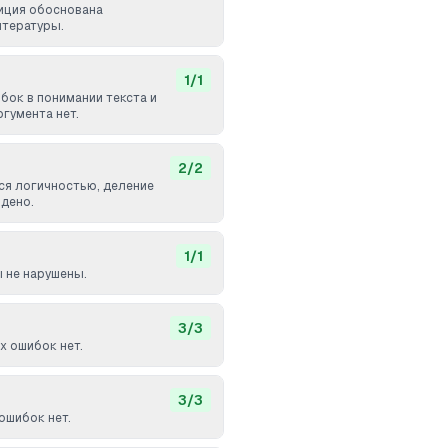
иция обоснована
итературы.
1
/
1
бок в понимании текста и
гумента нет.
2
/
2
ся логичностью, деление
дено.
1
/
1
 не нарушены.
3
/
3
 ошибок нет.
3
/
3
ошибок нет.