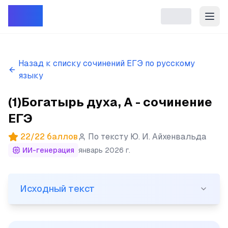
Репет
Назад к списку сочинений ЕГЭ по русскому
языку
(1)Богатырь духа, А - сочинение
ЕГЭ
22
/
22
баллов
По тексту
Ю. И. Айхенвальда
ИИ-генерация
январь 2026 г.
Исходный текст
Исходный текст
(1)Богатырь духа, А. С. Пушкин в своём пламенном лю