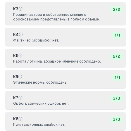
К3
2
/
2
Позиция автора и собственное мнение с
обоснованием представлены в полном объеме.
К4
1
/
1
Фактических ошибок нет.
К5
2
/
2
Работа логична, абзацное членение соблюдено.
К6
1
/
1
Этические нормы соблюдены.
К7
3
/
3
Орфографических ошибок нет.
К8
3
/
3
Пунктуационных ошибок нет.