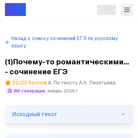
Репет
Назад к списку сочинений ЕГЭ по русскому
языку
(1)Почему-то романтическими...
- сочинение ЕГЭ
22
/
22
баллов
По тексту
А.А. Леонтьева
ИИ-генерация
январь 2026 г.
Исходный текст
Исходный текст
(1)Почему-то романтическими считаются такие профес