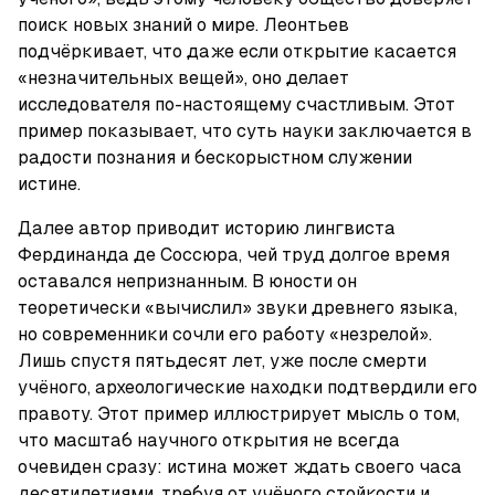
поиск новых знаний о мире. Леонтьев 
подчёркивает, что даже если открытие касается 
«незначительных вещей», оно делает 
исследователя по-настоящему счастливым. Этот 
пример показывает, что суть науки заключается в 
радости познания и бескорыстном служении 
истине.
Далее автор приводит историю лингвиста 
Фердинанда де Соссюра, чей труд долгое время 
оставался непризнанным. В юности он 
теоретически «вычислил» звуки древнего языка, 
но современники сочли его работу «незрелой». 
Лишь спустя пятьдесят лет, уже после смерти 
учёного, археологические находки подтвердили его 
правоту. Этот пример иллюстрирует мысль о том, 
что масштаб научного открытия не всегда 
очевиден сразу: истина может ждать своего часа 
десятилетиями, требуя от учёного стойкости и 