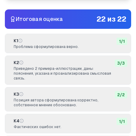
22
из
22
Итоговая оценка
К1
1
/
1
Проблема сформулирована верно.
К2
3
/
3
Приведено 2 примера-иллюстрации, даны
пояснения, указана и проанализирована смысловая
связь.
К3
2
/
2
Позиция автора сформулирована корректно,
собственное мнение обосновано.
К4
1
/
1
Фактических ошибок нет.