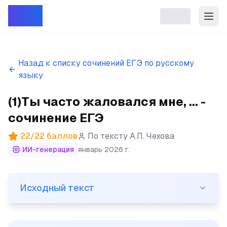
Репет
Назад к списку сочинений ЕГЭ по русскому
языку
(1)Ты часто жаловался мне, ... -
сочинение ЕГЭ
22
/
22
баллов
По тексту
А.П. Чехова
ИИ-генерация
январь 2026 г.
Исходный текст
Исходный текст
(1)Ты часто жаловался мне, что тебя «не понимают!». 