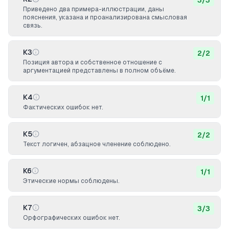
3
/
3
Приведено два примера-иллюстрации, даны
пояснения, указана и проанализирована смысловая
связь.
К3
2
/
2
Позиция автора и собственное отношение с
аргументацией представлены в полном объёме.
К4
1
/
1
Фактических ошибок нет.
К5
2
/
2
Текст логичен, абзацное членение соблюдено.
К6
1
/
1
Этические нормы соблюдены.
К7
3
/
3
Орфографических ошибок нет.