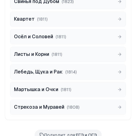
Свинья под Дубом
(
1823
)
Квартет
(
1811
)
Осёл и Соловей
(
1811
)
Листы и Корни
(
1811
)
Лебедь, Щука и Рак
(
1814
)
Мартышка и Очки
(
1811
)
Стрекоза и Муравей
(
1808
)
Подходит для:
ЕГЭ и ОГЭ