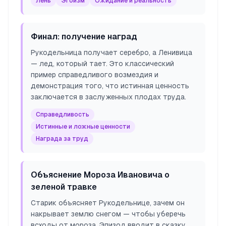
Лень
Эгоизм
Ожидание и реальность
Финал: получение наград
Рукодельница получает серебро, а Ленивица
— лед, который тает. Это классический
пример справедливого возмездия и
демонстрация того, что истинная ценность
заключается в заслуженных плодах труда.
Справедливость
Истинные и ложные ценности
Награда за труд
Объяснение Мороза Ивановича о
зеленой травке
Старик объясняет Рукодельнице, зачем он
накрывает землю снегом — чтобы уберечь
всходы от мороза. Эпизод вводит в сказку