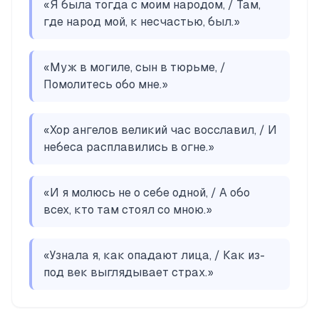
«
Я была тогда с моим народом, / Там,
где народ мой, к несчастью, был.
»
«
Муж в могиле, сын в тюрьме, /
Помолитесь обо мне.
»
«
Хор ангелов великий час восславил, / И
небеса расплавились в огне.
»
«
И я молюсь не о себе одной, / А обо
всех, кто там стоял со мною.
»
«
Узнала я, как опадают лица, / Как из-
под век выглядывает страх.
»