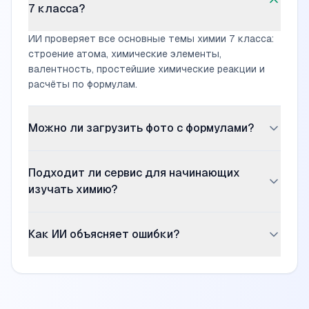
7 класса?
ИИ проверяет все основные темы химии 7 класса:
строение атома, химические элементы,
валентность, простейшие химические реакции и
расчёты по формулам.
Можно ли загрузить фото с формулами?
Да, вы можете сфотографировать страницу из
Подходит ли сервис для начинающих
тетради с химическими формулами. ИИ распознает
текст и проверит правильность записи.
изучать химию?
Да, сервис отлично подходит для проверки
Как ИИ объясняет ошибки?
заданий в начале изучения химии. Объяснения
адаптированы под уровень 7 класса.
ИИ даёт понятные объяснения с указанием
правильного ответа и разбором, почему допущена
ошибка.