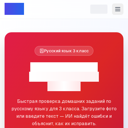
Репет
Русский язык
3
класс
Проверка ДЗ по
русскому языку
3
класс
Быстрая проверка домашних заданий по
русскому языку для
3
класса. Загрузите фото
или введите текст — ИИ найдёт ошибки и
объяснит, как их исправить.