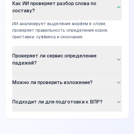
Как ИИ проверяет разбор слова по
составу?
ИИ анализирует выделение морфем в слове,
проверяет правильность определения корня,
приставки, суффикса и окончания.
Проверяет ли сервис определение
падежей?
Да, ИИ проверяет правильность определения
Можно ли проверить изложение?
падежа существительных по вопросам и
объясняет ошибки.
Да, загрузите текст изложения — ИИ проверит
Подходит ли для подготовки к ВПР?
орфографию, пунктуацию и логику изложения.
Да, сервис поможет проверить типовые задания
ВПР по русскому языку для 3 класса.