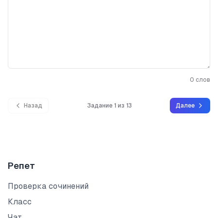
0
слов
Назад
Задание 1 из 13
Далее
Репет
Проверка сочинений
Класс
Чат