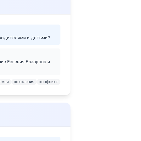
родителями и детьми?
ние Евгения Базарова и
емья
поколения
конфликт