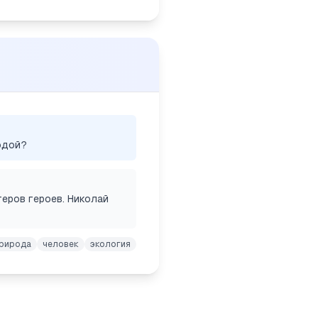
одой?
теров героев. Николай
рирода
человек
экология