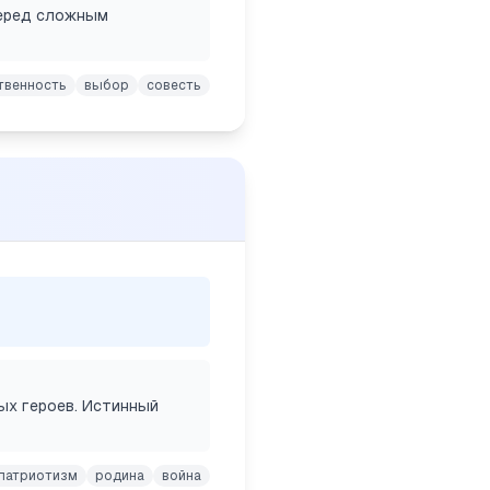
перед сложным
твенность
выбор
совесть
ных героев. Истинный
патриотизм
родина
война