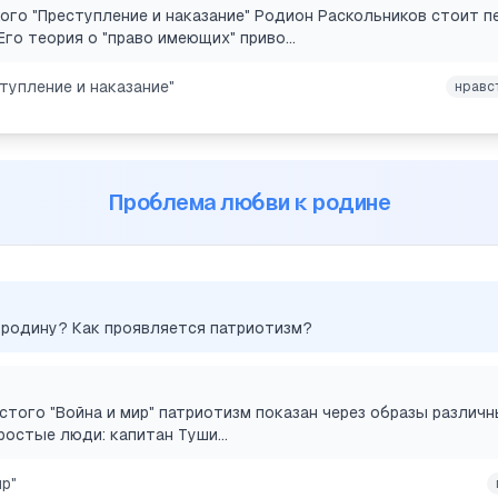
ого "Преступление и наказание" Родион Раскольников стоит 
го теория о "право имеющих" приво...
тупление и наказание"
нравс
Проблема любви к родине
 родину? Как проявляется патриотизм?
лстого "Война и мир" патриотизм показан через образы различ
остые люди: капитан Туши...
ир"