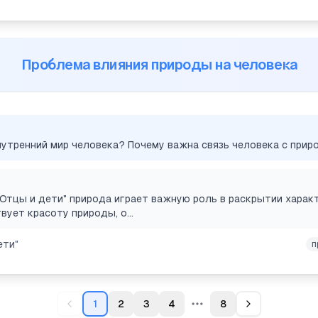
Проблема влияния природы на человека
нутренний мир человека? Почему важна связь человека с прир
 "Отцы и дети" природа играет важную роль в раскрытии харак
вует красоту природы, о...
ети"
п
1
2
3
4
8
Больше страниц