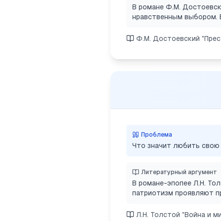
В романе Ф.М. Достоевск
нравственным выбором. Е
Ф.М. Достоевский "Прес
Проблема
Что значит любить свою
Литературный аргумент
В романе-эпопее Л.Н. То
патриотизм проявляют пр
Л.Н. Толстой "Война и м