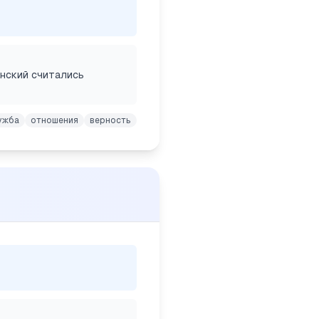
енский считались
ужба
отношения
верность