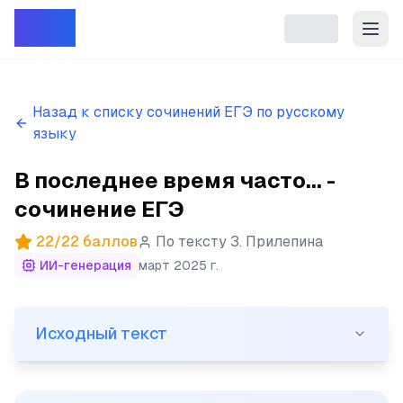
Репет
Назад к списку сочинений ЕГЭ по русскому
языку
В последнее время часто... -
сочинение ЕГЭ
22
/
22
баллов
По тексту
З. Прилепина
ИИ-генерация
март 2025 г.
Исходный текст
Исходный текст
(1)В последнее время часто приходится слышать беза