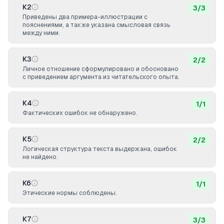
К2
3
/
3
Приведены два примера-иллюстрации с
пояснениями, а также указана смысловая связь
между ними.
К3
2
/
2
Личное отношение сформулировано и обосновано
с приведением аргумента из читательского опыта.
К4
1
/
1
Фактических ошибок не обнаружено.
К5
2
/
2
Логическая структура текста выдержана, ошибок
не найдено.
К6
1
/
1
Этические нормы соблюдены.
К7
3
/
3