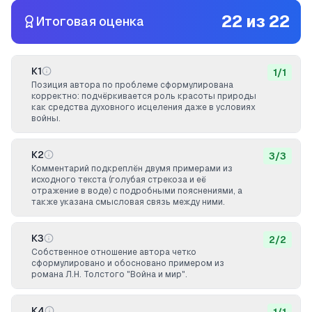
22
из
22
Итоговая оценка
К1
1
/
1
Позиция автора по проблеме сформулирована
корректно: подчёркивается роль красоты природы
как средства духовного исцеления даже в условиях
войны.
К2
3
/
3
Комментарий подкреплён двумя примерами из
исходного текста (голубая стрекоза и её
отражение в воде) с подробными пояснениями, а
также указана смысловая связь между ними.
К3
2
/
2
Собственное отношение автора четко
сформулировано и обосновано примером из
романа Л.Н. Толстого "Война и мир".
К4