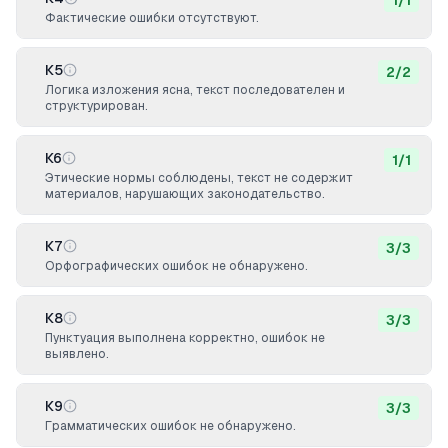
1
/
1
Фактические ошибки отсутствуют.
К5
2
/
2
Логика изложения ясна, текст последователен и
структурирован.
К6
1
/
1
Этические нормы соблюдены, текст не содержит
материалов, нарушающих законодательство.
К7
3
/
3
Орфографических ошибок не обнаружено.
К8
3
/
3
Пунктуация выполнена корректно, ошибок не
выявлено.
К9
3
/
3
Грамматических ошибок не обнаружено.