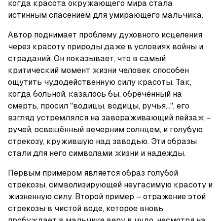
когда красота окружающего мира стала 
истинным спасением для умирающего мальчика.
Автор поднимает проблему духовного исцеления 
через красоту природы даже в условиях войны и 
страданий. Он показывает, что в самый 
критический момент жизни человек способен 
ощутить чудодейственную силу красоты. Так, 
когда больной, казалось бы, обречённый на 
смерть, просил "водицы, водицы, ручья…", его 
взгляд устремлялся на завораживающий пейзаж – 
ручей, освещённый вечерним солнцем, и голубую 
стрекозу, кружившую над заводью. Эти образы 
стали для него символами жизни и надежды.
Первым примером является образ голубой 
стрекозы, символизирующей неугасимую красоту и 
жизненную силу. Второй пример – отражение этой 
стрекозы в чистой воде, которое вновь 
пробуждает в мальчике веру в чудо, несмотря на 