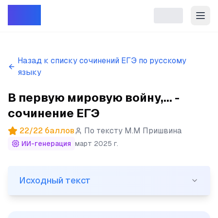
Репет
Назад к списку сочинений ЕГЭ по русскому
языку
В первую мировую войну,... -
сочинение ЕГЭ
22
/
22
баллов
По тексту
М.М Пришвина
ИИ-генерация
март 2025 г.
Исходный текст
Исходный текст
(1)В первую мировую войну, в 1914 году, я поехал во