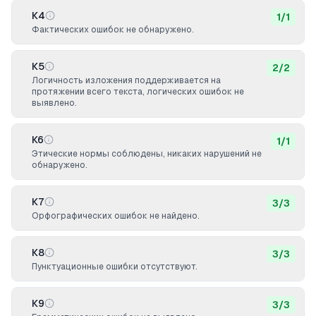
К4
1
/
1
Фактических ошибок не обнаружено.
К5
2
/
2
Логичность изложения поддерживается на
протяжении всего текста, логических ошибок не
выявлено.
К6
1
/
1
Этические нормы соблюдены, никаких нарушений не
обнаружено.
К7
3
/
3
Орфографических ошибок не найдено.
К8
3
/
3
Пунктуационные ошибки отсутствуют.
К9
3
/
3