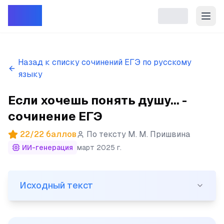
Репет
Назад к списку сочинений ЕГЭ по русскому
языку
Если хочешь понять душу... -
сочинение ЕГЭ
22
/
22
баллов
По тексту
М. М. Пришвина
ИИ-генерация
март 2025 г.
Исходный текст
Исходный текст
(1)Если хочешь понять душу леса, найди лесной ручей