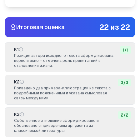
22
из
22
Итоговая оценка
К1
1
/
1
Позиция автора исходного текста сформулирована
верно и ясно – отмечена роль препятствий в
становлении жизни.
К2
3
/
3
Приведено два примера-иллюстрации из текста с
подробными пояснениями и указана смысловая
связь между ними.
К3
2
/
2
Собственное отношение сформулировано и
обосновано с приведением аргумента из
классической литературы.