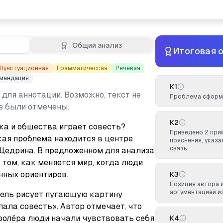
Общий анализ
Итоговая 
Пунктуационная
Грамматическая
Речевая
мендация
К1
 для аннотации. Возможно, текст не
Проблема сформу
не были отмечены.
К2
ка и общества играет совесть? 
Приведено 2 при
ая проблема находится в центре 
пояснения, указ
связь.
Щедрина. В предложенном для анализа 
том, как меняется мир, когда люди 
нных ориентиров.
К3
Позиция автора 
аргументацией и
ель рисует пугающую картину 
пала совесть». Автор отмечает, что 
ролёра люди начали чувствовать себя 
К4