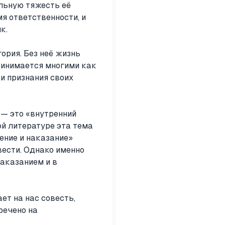
ельную тяжесть её
мя ответственности, и
к.
ория. Без неё жизнь
ринимается многими как
 и признания своих
 — это «внутренний
ой литературе эта тема
ение и наказание»
вести. Однако именно
наказанием и в
ет на нас совесть,
речено на