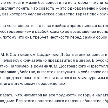
ую легкость жизни без совести, то во втором — мучит
озволяет понять, что совесть — это одновременно и бре
 без которого человеческое общество теряет свой обли
на ясно: совесть — это важнейшая нравственная катег
«остервенение» и разбой, однако её возвращение восп
, потому что она требует честности перед самим собой
с М. Е. Салтыковым-Щедриным. Действительно, совесть
т человеку окончательно превратиться в зверя. В русск
но. Например, в романе Ф. М. Достоевского «Преступл
овершив убийство, пытается заглушить в себе голос со
ах перед законом, становятся для него самым суровым 
ят его к духовному перерождению.
казать, что, несмотря на все трудности, которые налага
людьми. Без этого нравственного стержня общество об