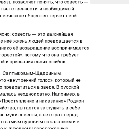
связь позволяет понять, что совесть — 
тветственности, и необходимый 
ловеческое общество теряет свой 
сно: совесть — это важнейшая 
ез неё жизнь людей превращается в 
днако её возвращение воспринимается 
орестей», потому что она требует 
й и признания своих ошибок.
 Е. Салтыковым-Щедриным. 
то «внутренний голос», который не 
 превратиться в зверя. В русской 
малась неоднократно. Например, в 
«Преступление и наказание» Родион 
йство, пытается заглушить в себе 
о муки совести, а не страх перед 
его самым суровым наказанием и в 
го к духовному перерождению.