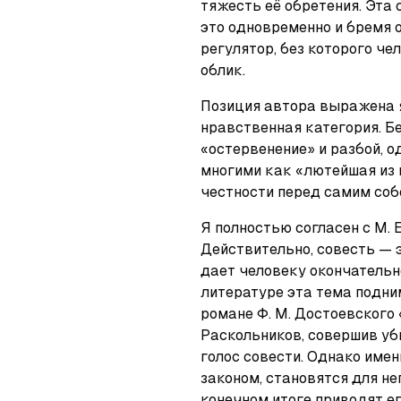
тяжесть её обретения. Эта 
это одновременно и бремя о
регулятор, без которого че
облик.
Позиция автора выражена я
нравственная категория. Б
«остервенение» и разбой, о
многими как «лютейшая из г
честности перед самим собо
Я полностью согласен с М.
Действительно, совесть — э
дает человеку окончательно
литературе эта тема подни
романе Ф. М. Достоевского 
Раскольников, совершив уби
голос совести. Однако именн
законом, становятся для н
конечном итоге приводят е