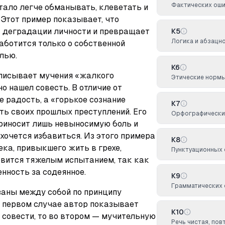
Фактических оши
тало легче обманывать, клеветать и 
Этот пример показывает, что 
к деградации личности и превращает 
К5
Логика и абзацн
аботится только о собственной 
лью.
К6
исывает мучения «жалкого 
Этические норм
о нашел совесть. В отличие от 
 радость, а «горькое сознание 
К7
ь своих прошлых преступлений. Его 
Орфографических
риносит лишь невыносимую боль и 
хочется избавиться. Из этого примера 
К8
ека, привыкшего жить в грехе, 
Пунктуационных 
вится тяжелым испытанием, так как 
нность за содеянное.
К9
Грамматических 
аны между собой по принципу 
в первом случае автор показывает 
К10
совести, то во втором — мучительную 
Речь чистая, по