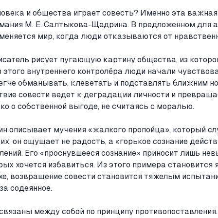
ловека и общества играет совесть? Именно эта важна
имания М. Е. Салтыкова-Щедрина. В предложенном для а
 меняется мир, когда люди отказываются от нравствен
исатель рисует пугающую картину общества, из которог
з этого внутреннего контролёра люди начали чувствова
егче обманывать, клеветать и подставлять ближним но
твие совести ведет к деградации личности и превращае
о о собственной выгоде, не считаясь с моралью.
 описывает мучения «жалкого пропойца», который слу
х, он ощущает не радость, а «горькое сознание дейст
лений. Его «проснувшееся сознание» приносит лишь не
рых хочется избавиться. Из этого примера становится я
хе, возвращение совести становится тяжелым испытани
за содеянное.
вязаны между собой по принципу противопоставления. 