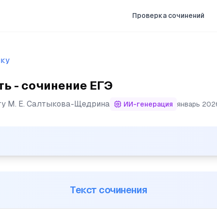
Проверка сочинений
ыку
ть - сочинение ЕГЭ
ту
М. Е. Салтыкова-Щедрина
ИИ-генерация
январь 2026
-старому толпились люди на улицах и в театрах; по-ста
Текст сочинения