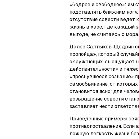
«бодрее и свободнее»: им с
подставлять ближним ногу. 
отсутствие совести ведет 
жизнь в хаос, где каждый з
выгоде, не считаясь с мора
Далее Салтыков-Щедрин оп
пропойца», который случайн
окружающих, он ощущает не
действительности» и тяжест
«проснувшееся сознание» п
самообвинение, от которых 
становится ясно: для челов
возвращение совести стано
заставляет нести ответстве
Приведенные примеры связ
противопоставления. Если 
ложную легкость жизни без 