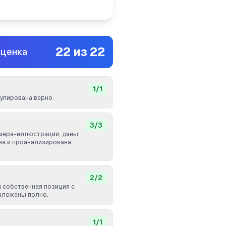
22
из
22
оценка
1
/
1
лирована верно.
3
/
3
мера-иллюстрации, даны
ана и проанализирована
2
/
2
и собственная позиция с
зложены полно.
1
/
1