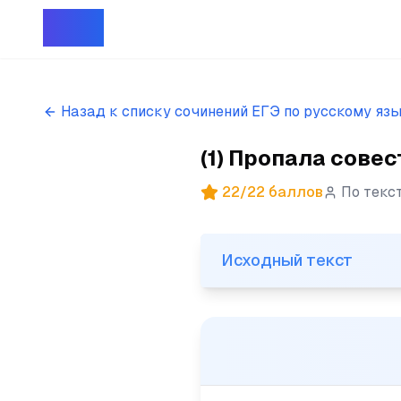
Репет
Назад к списку сочинений ЕГЭ по русскому яз
(1) Пропала совес
22
/
22
баллов
По текс
Исходный текст
Исходный текст
(1) Пропала совесть. (2)По