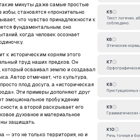
 такие минуты даже самые простые 
 избы, становятся «пронзительно 
К5
Текст логичен, а
ывает, что чувство принадлежности к 
соблюдено.
яется фундаментальным, оно 
таний, когда человек осознает 
К6
одиночку.
Этические норм
дит к историческим корням этого 
ельный труд наших предков. Он 
К7
Орфографических
 который осваивал землю и создавал 
ка. Автор отмечает, что культура, 
 просто плод досуга, а «историческая 
К8
Пунктуационных 
рода». Эти примеры дополняют друг 
ет эмоциональное пробуждение 
ности, а второй раскрывает его 
К9
Грамматических 
ковое духовное и материальное 
аны защищать.
К10
 — это не только территория, но и 
Речь точная и бо