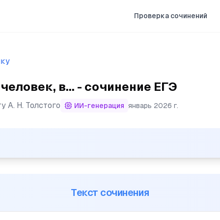
Проверка сочинений
ыку
человек, в... - сочинение ЕГЭ
ту
А. Н. Толстого
ИИ-генерация
январь 2026 г.
в довольстве и счастье, как птица, купающаяся в небе,
Текст сочинения