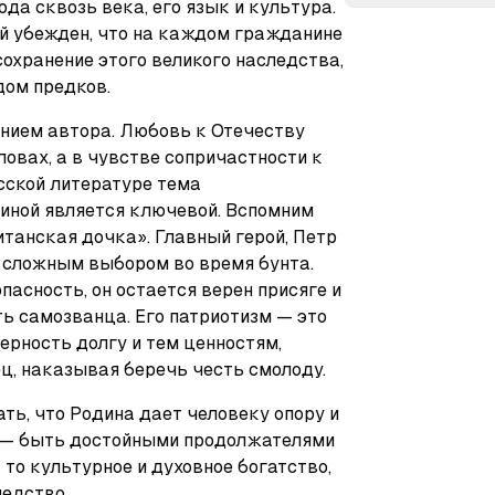
а сквозь века, его язык и культура. 
й убежден, что на каждом гражданине 
охранение этого великого наследства, 
дом предков.
ением автора. Любовь к Отечеству 
ловах, а в чувстве сопричастности к 
сской литературе тема 
иной является ключевой. Вспомним 
итанская дочка». Главный герой, Петр 
 сложным выбором во время бунта. 
асность, он остается верен присяге и 
ь самозванца. Его патриотизм — это 
ерность долгу и тем ценностям, 
ец, наказывая беречь честь смолоду.
ть, что Родина дает человеку опору и 
 — быть достойными продолжателями 
 то культурное и духовное богатство, 
ледство.