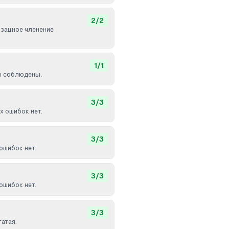
2
/
2
бзацное членение
1
/
1
ы соблюдены.
3
/
3
 ошибок нет.
3
/
3
ошибок нет.
3
/
3
ошибок нет.
3
/
3
гатая.