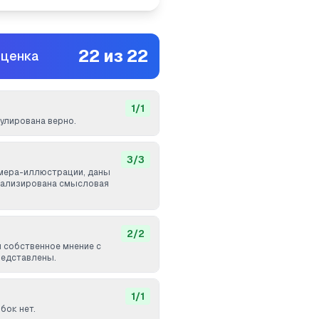
22
из
22
оценка
1
/
1
лирована верно.
3
/
3
мера-иллюстрации, даны
нализирована смысловая
2
/
2
и собственное мнение с
редставлены.
1
/
1
бок нет.