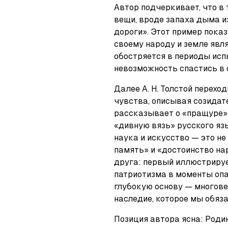
Автор подчеркивает, что в
вещи, вроде запаха дыма из
дороги». Этот пример показ
своему народу и земле явл
обостряется в периоды испы
невозможность спастись в 
Далее А. Н. Толстой перехо
чувства, описывая созидат
рассказывает о «пращуре»,
«дивную вязь» русского язы
наука и искусство — это не
память» и «достоинство на
друга: первый иллюстриру
патриотизма в моменты опас
глубокую основу — многове
наследие, которое мы обяз
Позиция автора ясна: Родина