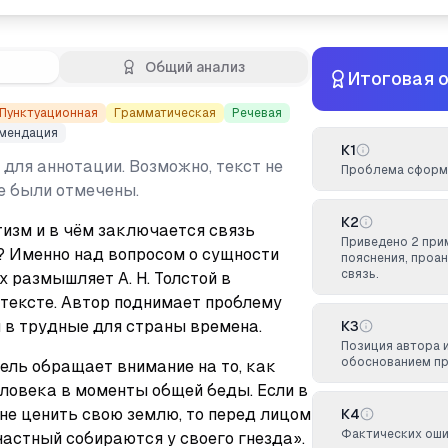
Общий анализ
Итоговая 
Пунктуационная
Грамматическая
Речевая
мендация
К1
 для аннотации. Возможно, текст не
Проблема сформу
не были отмечены.
К2
изм и в чём заключается связь 
Приведено 2 при
? Именно над вопросом о сущности 
пояснения, проа
связь.
 размышляет А. Н. Толстой в 
тексте. Автор поднимает проблему 
 в трудные для страны времена.
К3
Позиция автора 
обоснованием п
ель обращает внимание на то, как 
овека в моменты общей беды. Если в 
не ценить свою землю, то перед лицом 
К4
Фактических оши
частный собираются у своего гнезда». 