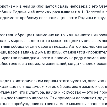
риотизм и в чём заключается связь человека с его От
бви к Родине и её истоках размышляет А. Н. Толстой в
 поднимает проблему осознания ценности Родины в тру
исатель обращает внимание на то, как меняется мироо
сли в мирные годы кто-то может не ценить свою землю,
стный собираются у своего гнезда». Автор подчеркивае
и, вроде запаха дыма из избы, становятся «пронзител
о чувство принадлежности к своему народу и земле явл
обостряется в периоды испытаний, когда человек осоз
реходит к историческим корням этого чувства, описыва
сказывает о «пращуре», который осваивал землю и соз
тмечает, что культура, наука и искусство — это не про
 и «достоинство народа». Эти примеры дополняют друг
льное пробуждение патриотизма в моменты опасности