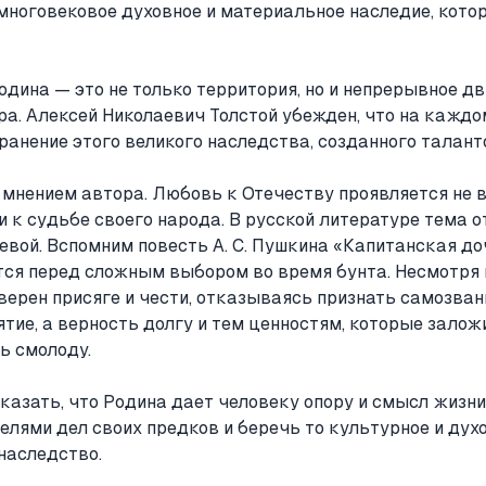
 многовековое духовное и материальное наследие, кото
одина — это не только территория, но и непрерывное д
ура. Алексей Николаевич Толстой убежден, что на кажд
ранение этого великого наследства, созданного талант
 мнением автора. Любовь к Отечеству проявляется не в
 к судьбе своего народа. В русской литературе тема 
вой. Вспомним повесть А. С. Пушкина «Капитанская доч
тся перед сложным выбором во время бунта. Несмотря
 верен присяге и чести, отказываясь признать самозван
ятие, а верность долгу и тем ценностям, которые заложи
ь смолоду.
казать, что Родина дает человеку опору и смысл жизн
ями дел своих предков и беречь то культурное и духо
наследство.