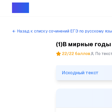
Репет
Назад к списку сочинений ЕГЭ по русскому яз
(1)В мирные годы 
22
/
22
баллов
По текс
Исходный текст
Исходный текст
(1)В мирные годы человек, 