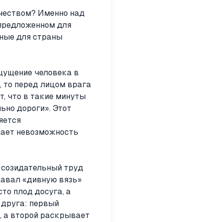
ечеством? Именно над
 предложенном для
дные для страны
щущение человека в
 то перед лицом врага
т, что в такие минуты
ьно дороги». Этот
яется
нает невозможность
я созидательный труд
давал «дивную вязь»
сто плод досуга, а
 друга: первый
, а второй раскрывает