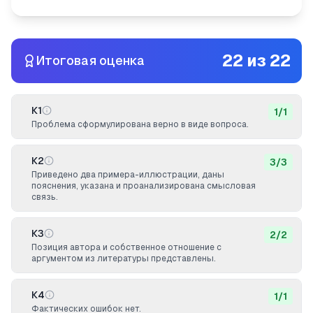
22
из
22
Итоговая оценка
К1
1
/
1
Проблема сформулирована верно в виде вопроса.
К2
3
/
3
Приведено два примера-иллюстрации, даны
пояснения, указана и проанализирована смысловая
связь.
К3
2
/
2
Позиция автора и собственное отношение с
аргументом из литературы представлены.
К4
1
/
1
Фактических ошибок нет.