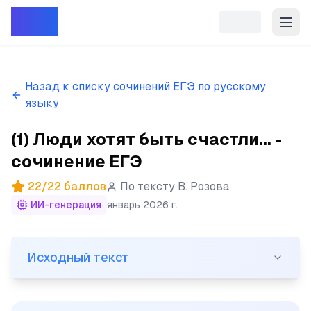
Репет
Назад к списку сочинений ЕГЭ по русскому
языку
(1) Люди хотят быть счастли... -
сочинение ЕГЭ
22
/
22
баллов
По тексту
В. Розова
ИИ-генерация
январь 2026 г.
Исходный текст
Исходный текст
(1) Люди хотят быть счастливыми - это их естественн