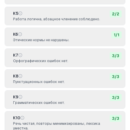
К5
2
/
2
Работа логична, абзацное членение соблюдено.
К6
1
/
1
Этические нормы не нарушены.
К7
3
/
3
Орфографических ошибок нет.
К8
3
/
3
Пунктуационных ошибок нет.
К9
3
/
3
Грамматических ошибок нет.
К10
3
/
3
Речь чистая, повторы минимизированы, лексика
уместна.