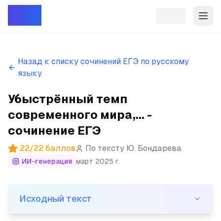
Репет
Назад к списку сочинений ЕГЭ по русскому
языку
Убыстрённый темп
современного мира,... -
сочинение ЕГЭ
22
/
22
баллов
По тексту
Ю. Бондарева
ИИ-генерация
март 2025 г.
Исходный текст
Исходный текст
(1)Убыстрённый темп современного мира, материальны