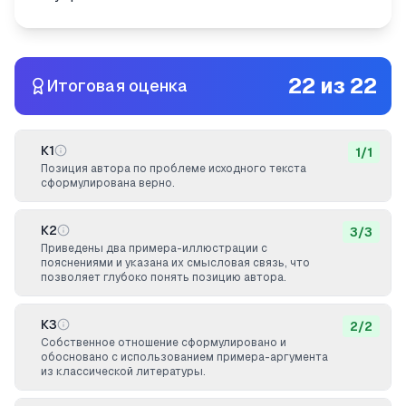
22
из
22
Итоговая оценка
К1
1
/
1
Позиция автора по проблеме исходного текста
сформулирована верно.
К2
3
/
3
Приведены два примера-иллюстрации с
пояснениями и указана их смысловая связь, что
позволяет глубоко понять позицию автора.
К3
2
/
2
Собственное отношение сформулировано и
обосновано с использованием примера-аргумента
из классической литературы.