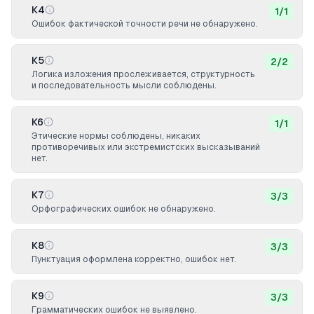
К4
1
/
1
Ошибок фактической точности речи не обнаружено.
К5
2
/
2
Логика изложения прослеживается, структурность
и последовательность мысли соблюдены.
К6
1
/
1
Этические нормы соблюдены, никаких
противоречивых или экстремистских высказываний
нет.
К7
3
/
3
Орфографических ошибок не обнаружено.
К8
3
/
3
Пунктуация оформлена корректно, ошибок нет.
К9
3
/
3
Грамматических ошибок не выявлено.