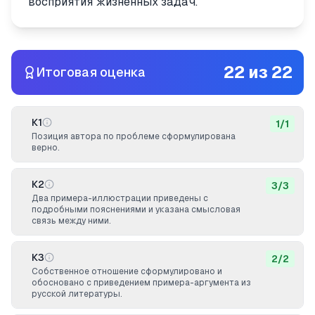
восприятия жизненных задач.
22
из
22
Итоговая оценка
К1
1
/
1
Позиция автора по проблеме сформулирована
верно.
К2
3
/
3
Два примера-иллюстрации приведены с
подробными пояснениями и указана смысловая
связь между ними.
К3
2
/
2
Собственное отношение сформулировано и
обосновано с приведением примера-аргумента из
русской литературы.