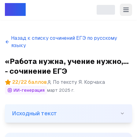
Репет
Назад к списку сочинений ЕГЭ по русскому
языку
«Работа нужна, учение нужно,...
- сочинение ЕГЭ
22
/
22
баллов
По тексту
Я. Корчака
ИИ-генерация
март 2025 г.
Исходный текст
Исходный текст
(1)«Работа нужна, учение нужно, а развлечения - это 